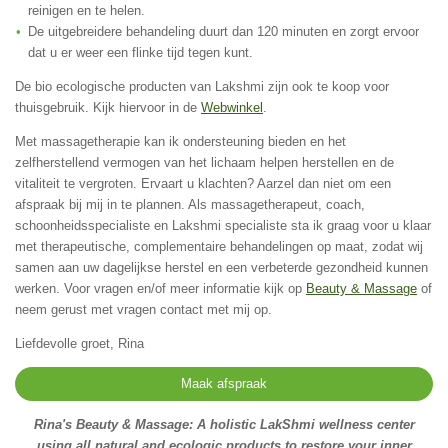
reinigen en te helen.
De uitgebreidere behandeling duurt dan 120 minuten en zorgt ervoor
dat u er weer een flinke tijd tegen kunt.
De bio ecologische producten van Lakshmi zijn ook te koop voor
thuisgebruik. Kijk hiervoor in de
Webwinkel
.
Met massagetherapie kan ik ondersteuning bieden en het
zelfherstellend vermogen van het lichaam helpen herstellen en de
vitaliteit te vergroten. Ervaart u klachten? Aarzel dan niet om een
afspraak bij mij in te plannen. Als massagetherapeut, coach,
schoonheidsspecialiste en Lakshmi specialiste sta ik graag voor u klaar
met therapeutische, complementaire behandelingen op maat, zodat wij
samen aan uw dagelijkse herstel en een verbeterde gezondheid kunnen
werken. Voor vragen en/of meer informatie kijk op
Beauty & Massage
of
neem gerust met vragen contact met mij op.
Liefdevolle groet, Rina
Maak afspraak
Rina's Beauty & Massage: A holistic LakShmi wellness center
using all natural and ecologic products to restore your inner