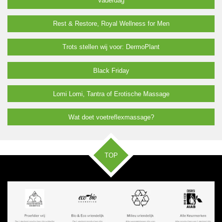
Vaderdag
Rest & Restore, Royal Wellness for Men
Trots stellen wij voor: DermoPlant
Black Friday
Lomi Lomi, Tantra of Erotische Massage
Wat doet voetreflexmassage?
TOP