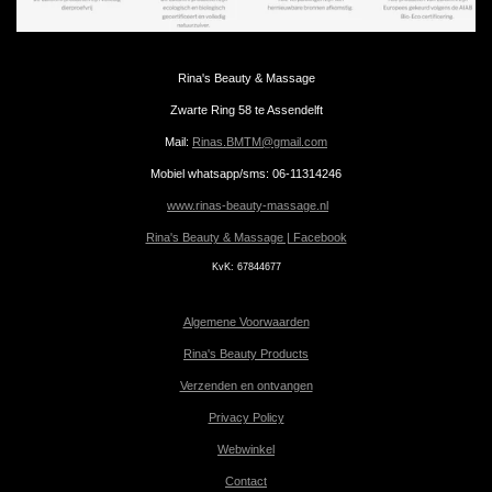
Rina's Beauty & Massage
Zwarte Ring 58 te Assendelft
Mail:
Rinas.BMTM@gmail.com
Mobiel whatsapp/sms: 06-11314246
www.rinas-beauty-massage.nl
Rina's Beauty & Massage | Facebook
KvK:
67844677
Algemene Voorwaarden
Rina's Beauty Products
Verzenden en ontvangen
Privacy Policy
Webwinkel
Contact