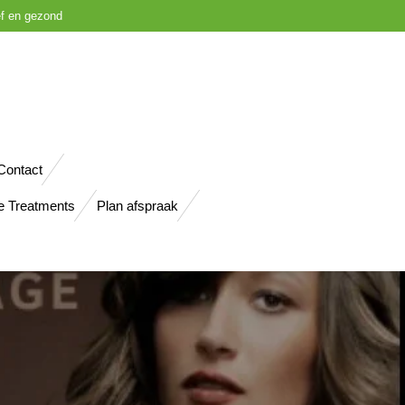
ief en gezond
Contact
e Treatments
Plan afspraak