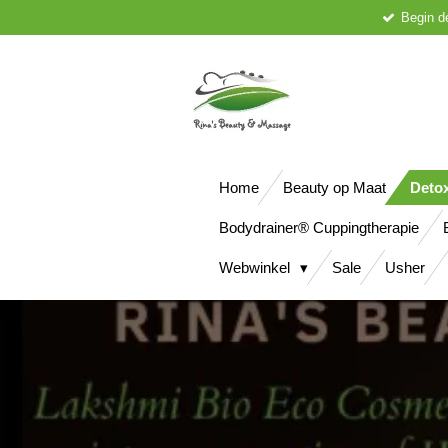
Begin d
Ga
direct
naar
de
hoofdinhoud
Home
Beauty op Maat
Deto
Bodydrainer® Cuppingtherapie
Webwinkel
Sale
Usher