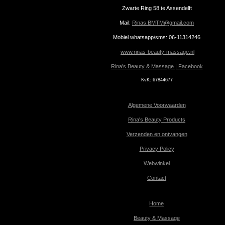
Zwarte Ring 58 te Assendelft
Mail:
Rinas.BMTM@gmail.com
Mobiel whatsapp/sms: 06-11314246
www.rinas-beauty-massage.nl
Rina's Beauty & Massage | Facebook
KvK:
67844677
Algemene Voorwaarden
Rina's Beauty Products
Verzenden en ontvangen
Privacy Policy
Webwinkel
Contact
Home
Beauty & Massage