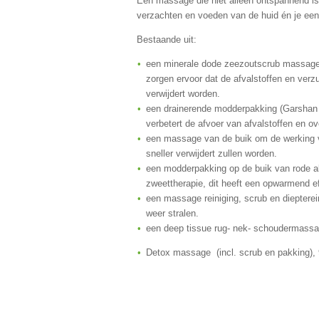
Een massage die niet alleen ontspannend is 
verzachten en voeden van de huid én je een l
Bestaande uit:
een minerale dode zeezoutscrub massage 
zorgen ervoor dat de afvalstoffen en verz
verwijdert worden.
een drainerende modderpakking (Garshan 
verbetert de afvoer van afvalstoffen en ove
een massage van de buik om de werking va
sneller verwijdert zullen worden.
een modderpakking op de buik van rode al
zweettherapie, dit heeft een opwarmend eff
een massage reiniging, scrub en diepterei
weer stralen.
een deep tissue rug- nek- schoudermassag
Detox massage (incl. scrub en pakking), 