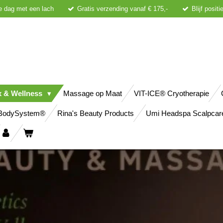
e dag met een lach
Gratis verzending vanaf € 175,-
Blijf posit
x & Wellness
Massage op Maat
VIT-ICE® Cryotherapie
BodySystem®
Rina's Beauty Products
Umi Headspa Scalpcar