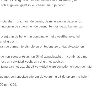
maar ook zorgt voor het elimineren van afvalstoffen, het
ichter gevoel geeft in je lichaam en in je hoofd.
(Garshan Tonic) van de benen, de mineralen in deze scrub
uring die in de spieren en de gewrichten aanwezig kunnen zijn
Dren) van de benen, in combinatie met zweettherapie, het
rtollig vocht.
n de darmen te stimuleren en tevens zorgt dat afvalstoffen
gen en zeewier (Garshan Slim) aangebracht , in combinatie met
ect en verwijdert vocht en vet uit het weefsel.
niging van het gezicht dit verwijdert onzuiverheden en doet de huid
e met een speciale olie om de verzuring uit de spieren te halen.
90 min € 99,-