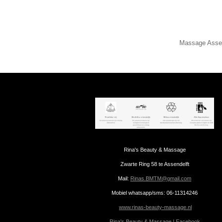
Massage Asse
Rina's Beauty & Massage
Zwarte Ring 58 te Assendelft
Mail:
Rinas.BMTM@gmail.com
Mobiel whatsapp/sms: 06-11314246
www.rinas-beauty-massage.nl
Rina's Beauty & Massage | Facebook