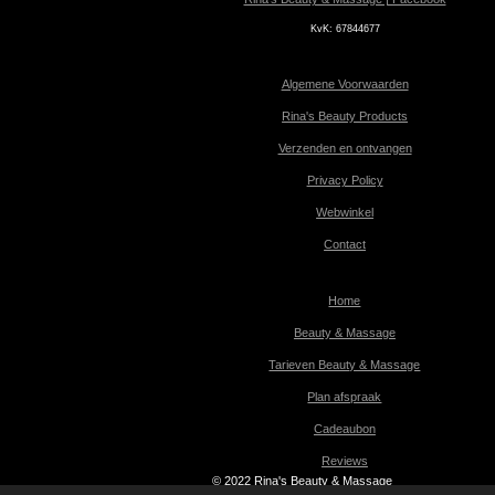
KvK:
67844677
Algemene Voorwaarden
Rina's Beauty Products
Verzenden en ontvangen
Privacy Policy
Webwinkel
Contact
Home
Beauty & Massage
Tarieven Beauty & Massage
Plan afspraak
Cadeaubon
Reviews
© 2022 Rina's Beauty & Massage