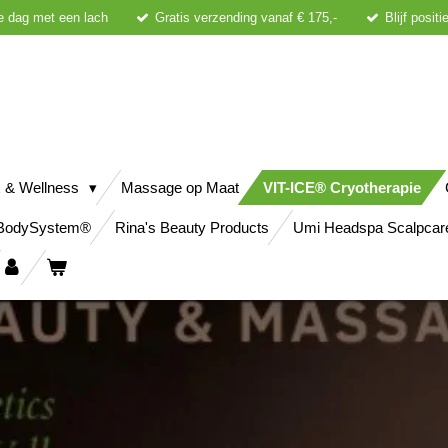
e dag met een lach
Gratis verzending vanaf € 175,-
Blijf posit
 & Wellness
Massage op Maat
VIT-ICE® Cryotherapie
BodySystem®
Rina's Beauty Products
Umi Headspa Scalpcar