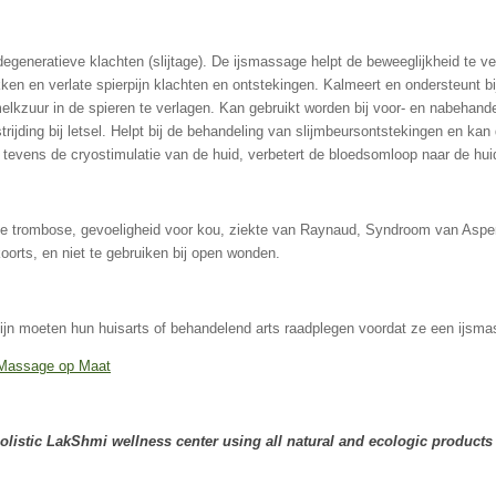
generatieve klachten (slijtage). De ijsmassage helpt de beweeglijkheid te ver
ken en verlate spierpijn klachten en ontstekingen. Kalmeert en ondersteunt bij
lkzuur in de spieren te verlagen. Kan gebruikt worden bij voor- en nabehandel
rijding bij letsel. Helpt bij de behandeling van slijmbeursontstekingen en ka
 tevens de cryostimulatie van de huid, verbetert de bloedsomloop naar de hu
uze trombose, gevoeligheid voor kou, ziekte van Raynaud, Syndroom van Aspe
oorts, en niet te gebruiken bij open wonden.
jn moeten hun huisarts of behandelend arts raadplegen voordat ze een ijsm
Massage op Maat
olistic LakShmi wellness center using all natural and ecologic products 