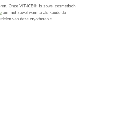
uleren. Onze VIT-ICE® is zowel cosmetisch
e
om met zowel warmte als koude de
rdelen van deze cryotherapie.