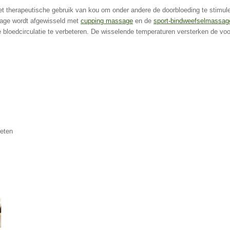
et therapeutische gebruik van kou om onder andere de doorbloeding te stim
ssage wordt afgewisseld met
cupping massage
en de
sport-bindweefselmassag
 bloedcirculatie te verbeteren.
De wisselende temperaturen versterken de voo
oeten