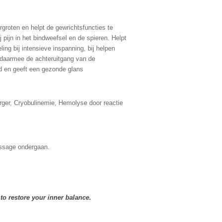
groten en helpt de gewrichtsfuncties te
 pijn in het bindweefsel en de spieren. Helpt
ing bij intensieve inspanning, bij helpen
n daarmee de achteruitgang van de
id en geeft een gezonde glans
rger, Cryobulinemie, Hemolyse door reactie
assage ondergaan.
to restore your inner balance.