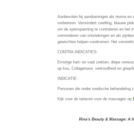
Aanbevolen bij aandoeningen als reuma en de
verbeteren. Vermindert zwelling, blauwe plek
om de spierspanning te controleren en het me
verminderen van ontstekingen en als pijnbest
gewrichten helpen voorkomen. Het versterkt
CONTRA-INDICATIES:
Ernstige hart- en vaat ziekten, diepe vene
op kou, Collagenose, verkoudheid en griep/k
INDICATIE:
Personen die onder medische behandeling zi
Kijk voor de tarieven voor de massages op
Rina's Beauty & Massage:
A h