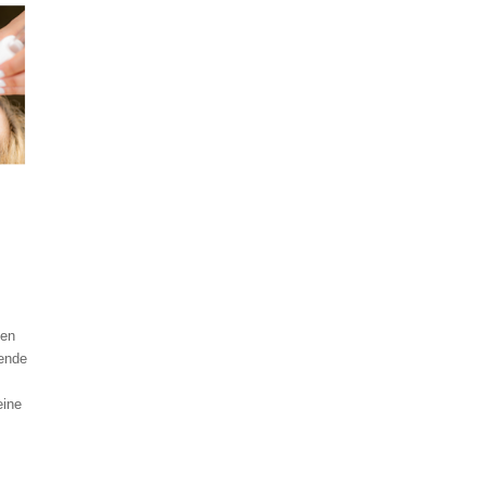
gen
gende
eine