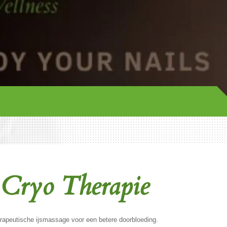
ryo Therapie
rapeutische ijsmassage voor een betere doorbloeding.