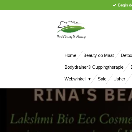
Begin d
Ga
direct
naar
de
hoofdinhoud
Home
Beauty op Maat
Detox
Bodydrainer® Cuppingtherapie
Webwinkel
Sale
Usher