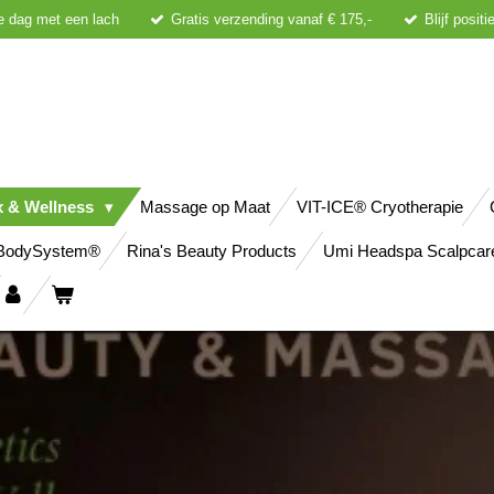
e dag met een lach
Gratis verzending vanaf € 175,-
Blijf posit
x & Wellness
Massage op Maat
VIT-ICE® Cryotherapie
BodySystem®
Rina's Beauty Products
Umi Headspa Scalpcar