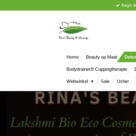
Begin d
Ga
direct
naar
de
hoofdinhoud
Home
Beauty op Maat
Deto
Bodydrainer® Cuppingtherapie
Webwinkel
Sale
Usher