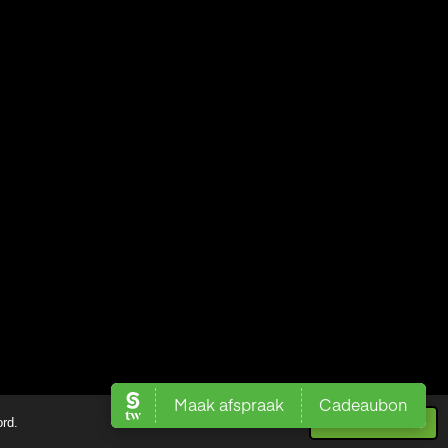
Powered by
JouwWeb
ord.
Akkoord