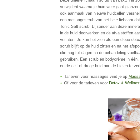
Deze unieke lichaam scrub van LakShmi zor
verwijderd waarna je huid weer gaat glanzen
ook aanmaak van nieuwe huidcellen versneld
een massagescrub van het hele lichaam dat
Tonic Salt scrub. Bijzonder aan deze minera
in de huid doorwerken en de afvalstoffen aa
verlaten. Je kan het zien als een diepe deto
scrub blijft op de huid zitten en na het afsp
olie nog tot dagen na de behandeling voelbaa
gebruiken. Een scrub én bodycrème in één. 
en de eelt of droge huid aan de hielen te ve
Tarieven voor massages vind je op
Massa
Of voor de tarieven voor
Detox & Wellnes