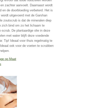
gt ervoor dat dode huidcellen worden
 en zachter aanvoelt. Daarnaast wordt
 en de doorbloeding verbeterd. Het is
 wordt uitgevoerd met de Garshan
le zoutscrub is dat de mineralen diep
n zich bind om zo het lichaam te
x-scrub. De plantaardige olie in deze
oelen met water blijft deze voedende
r. Tip! Ideaal voor thuis regelmatig te
Ideaal ook voor de voeten te scrubben
rhelpen.
ge op Maat
s