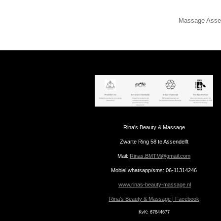
Massage Asse
Rina's Beauty & Massage
Zwarte Ring 58 te Assendelft
Mail:
Rinas.BMTM@gmail.com
Mobiel whatsapp/sms: 06-11314246
www.rinas-beauty-massage.nl
Rina's Beauty & Massage | Facebook
KvK:
67844677