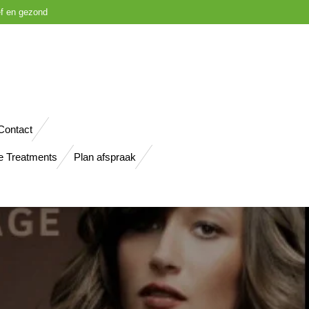
ief en gezond
Contact
e Treatments
Plan afspraak