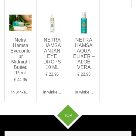
Netra
NETRA
NETRA
Hamsa
HAMSA
HAMSA
Eyeconto
ANJAN
AQUA
ur
EYE
ELIXER –
Midnight
DROPS
ALOË
Butter,
10 ML
VERA
15ml
€ 22,95
€ 22,95
€ 44,95
In winkelwagen
In winkelwagen
In winkelwagen
TOP