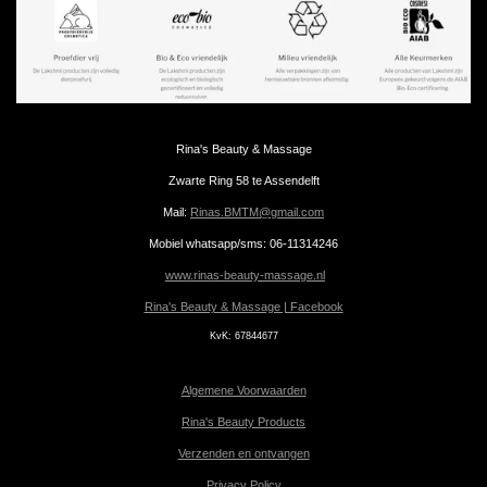
Rina's Beauty & Massage
Zwarte Ring 58 te Assendelft
Mail:
Rinas.BMTM@gmail.com
Mobiel whatsapp/sms: 06-11314246
www.rinas-beauty-massage.nl
Rina's Beauty & Massage | Facebook
KvK:
67844677
Algemene Voorwaarden
Rina's Beauty Products
Verzenden en ontvangen
Privacy Policy