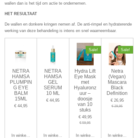
wallen dan is het tijd om actie te ondernemen.
HET RESULTAAT
De wallen en donkere kringen nemen af. De anti-rimpel en hydraterende
werking van deze behandeling is intens en snel waarneembaar.
Sale!
Sale!
NETRA
NETRA
Hydra Lift
Netra
HAMSA
HAMSA
Eye Mask
(Vegan)
PLUMPIN
GEL
met
Mascara
G EYE
SERUM
Hyaluronz
Black
BALM
10 ML
uur –
Definition
15ML
doosje
€ 44,95
€ 26,95
van 10
€ 44,95
€ 29,95
stuks
€ 49,95
€ 59,95
In winkelwagen
In winkelwagen
In winkelwagen
In winkelwagen