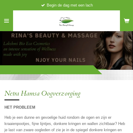
Begin de dag met een lach
Ga
direct
naar
de
hoofdinhoud
Netra Hamsa Oogverzorging
HET PROBLEEM
Heb je een dunne en gevoelige huid rondom de ogen en zijn er
kraaienpootjes, fijne lijntjes, donkere kringen en wallen zichtbaar? Heb
je last van zware oogleden of zie je in de spiegel donkere kringen en