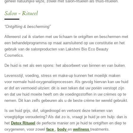
geheel natuurlijke wijze, zowel met salon-rituelen als thuis-rituelen.
Salon - Ritueel
“Ontgifting & bescherming”
Allereerst zal ik starten met uw lichaam te ontgiften en beschermen met
een behandelprogramma op maat aansluitend op uw constitutie en het
gebruik van de salonproducten van Lakshmi Bio Eco Beauty
Cosmetics.
De huid is net als een spons: het absorbeert van binnen en van buiten.
Levensstijl, voeding, stress en make-up kunnen het moeilijk maken
voor normale huid-oxygenatieprocessen. Als gevolg hiervan kan uw huid
er dof en vermoeid uitzien: dit is een teken dat uw poriën verstopt zijn
en dat uw huid moeite heeft om de voedingsstoffen in uw crèmes op te
nemen. Dit kan zelfs gebeuren als u de beste crème ter wereld gebruikt.
Is uw huid grijs, dof, uitgedroogd en vertoont deze tekenen van
vroegtijdige veroudering? Als dat zo is, vraagt je huid je om hulp: dan is
het
Detox Ritueel
de perfecte manier om je huid te ontgiften en diep te
oxygeneren, voor zowel
face
,
body
en
wellness
treatments.