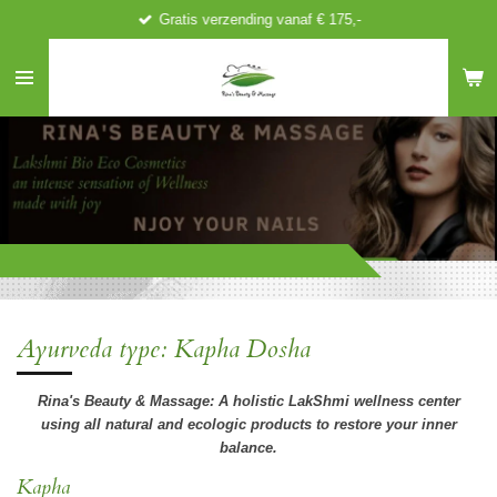
Gratis verzending vanaf € 175,-
Ga
direct
naar
de
hoofdinhoud
Ayurveda type: Kapha Dosha
Rina's Beauty & Massage:
A holistic LakShmi wellness center
using all natural and ecologic products to restore your inner
balance.
Kapha