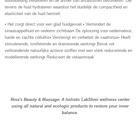
doorbloeding verbeteren en de afvoer van afvalstoffen bevorderen. Die
tevens de huid hydrateren waardoor het duidelijk de compactheid en
elasticiteit van de huid herstelt.
• Het zorgt direct voor een glad huidgevoel.
• Vermindert de
sinaasappelhuid en oedeem zichtbaar
• De oplossing voor oedemateus,
harde en zachte cellulitis
• Verstevigt en verbetert de vaattonus
• Heeft
stimulerende, tonifiërende en drainerende werking
• Bevat vet
verbrandende natuurlijke actieve stoffen met een sterk reducerende en
modellerende werking
• Reduceert de vetaanmaak
Rina's Beauty & Massage: A holistic LakShmi wellness center
using all natural and ecologic products to restore your inner
balance.