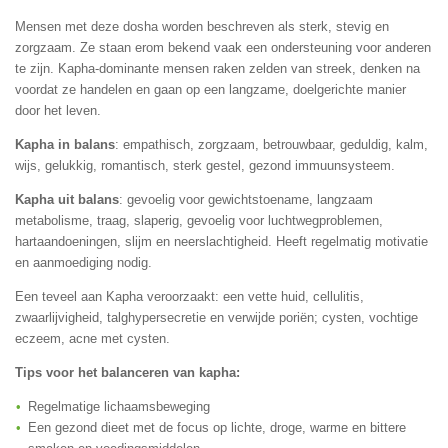
Mensen met deze dosha worden beschreven als sterk, stevig en
zorgzaam. Ze staan erom bekend vaak een ondersteuning voor anderen
te zijn. Kapha-dominante mensen raken zelden van streek, denken na
voordat ze handelen en gaan op een langzame, doelgerichte manier
door het leven.
Kapha in balans
: empathisch, zorgzaam, betrouwbaar, geduldig, kalm,
wijs, gelukkig, romantisch, sterk gestel, gezond immuunsysteem.
Kapha uit balans
: gevoelig voor gewichtstoename, langzaam
metabolisme, traag, slaperig, gevoelig voor luchtwegproblemen,
hartaandoeningen, slijm en neerslachtigheid. Heeft regelmatig motivatie
en aanmoediging nodig.
Een teveel aan Kapha veroorzaakt: een vette huid, cellulitis,
zwaarlijvigheid, talghypersecretie en verwijde poriën; cysten, vochtige
eczeem, acne met cysten.
Tips voor het balanceren van kapha:
Regelmatige lichaamsbeweging
Een gezond dieet met de focus op lichte, droge, warme en bittere