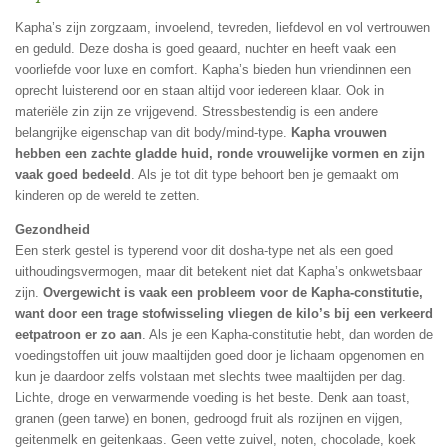
Kapha’s zijn zorgzaam, invoelend, tevreden, liefdevol en vol vertrouwen
en geduld. Deze dosha is goed geaard, nuchter en heeft vaak een
voorliefde voor luxe en comfort. Kapha’s bieden hun vriendinnen een
oprecht luisterend oor en staan altijd voor iedereen klaar. Ook in
materiële zin zijn ze vrijgevend. Stressbestendig is een andere
belangrijke eigenschap van dit body/mind-type.
Kapha vrouwen
hebben een zachte gladde huid, ronde vrouwelijke vormen en zijn
vaak goed bedeeld
. Als je tot dit type behoort ben je gemaakt om
kinderen op de wereld te zetten.
Gezondheid
Een sterk gestel is typerend voor dit dosha-type net als een goed
uithoudingsvermogen, maar dit betekent niet dat Kapha’s onkwetsbaar
zijn.
Overgewicht is vaak een probleem voor de Kapha-constitutie,
want door
een trage stofwisseling
vliegen de kilo’s bij een verkeerd
eetpatroon er zo aan
. Als je een Kapha-constitutie hebt, dan worden de
voedingstoffen uit jouw maaltijden goed door je lichaam opgenomen en
kun je daardoor zelfs volstaan met slechts twee maaltijden per dag.
Lichte, droge en verwarmende voeding is het beste. Denk aan toast,
granen (geen tarwe) en bonen, gedroogd fruit als rozijnen en vijgen,
geitenmelk en geitenkaas. Geen vette zuivel, noten, chocolade, koek