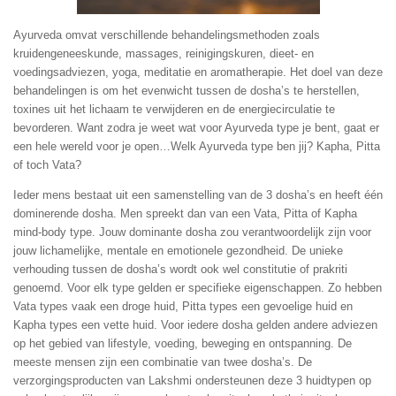
Ayurveda omvat verschillende behandelingsmethoden zoals
kruidengeneeskunde, massages, reinigingskuren, dieet- en
voedingsadviezen, yoga, meditatie en aromatherapie. Het doel van deze
behandelingen is om het evenwicht tussen de dosha’s te herstellen,
toxines uit het lichaam te verwijderen en de energiecirculatie te
bevorderen. Want zodra je weet wat voor Ayurveda type je bent, gaat er
een hele wereld voor je open…Welk Ayurveda type ben jij? Kapha, Pitta
of toch Vata?
Ieder mens bestaat uit een samenstelling van de 3 dosha’s en heeft één
dominerende dosha. Men spreekt dan van een Vata, Pitta of Kapha
mind-body type.
Jouw dominante dosha zou verantwoordelijk zijn voor
jouw lichamelijke, mentale en emotionele gezondheid. De unieke
verhouding tussen de dosha’s wordt ook wel constitutie of prakriti
genoemd.
Voor elk type gelden er specifieke eigenschappen. Zo hebben
Vata types vaak een droge huid, Pitta types een gevoelige huid en
Kapha types een vette huid.
Voor iedere dosha gelden andere adviezen
op het gebied van lifestyle, voeding, beweging en ontspanning. De
meeste mensen zijn een combinatie van twee dosha’s.
De
verzorgingsproducten van Lakshmi ondersteunen deze 3 huidtypen op