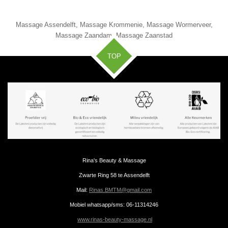
Massage Assendelft, Massage Krommenie, Massage Wormerveer,
Massage Zaandam, Massage Zaanstad
TOP
Rina's Beauty & Massage
Zwarte Ring 58 te Assendelft
Mail:
Rinas.BMTM@gmail.com
Mobiel whatsapp/sms: 06-11314246
www.rinas-beauty-massage.nl