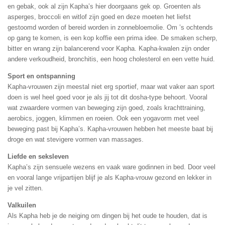
en gebak, ook al zijn Kapha’s hier doorgaans gek op. Groenten als
asperges, broccoli en witlof zijn goed en deze moeten het liefst
gestoomd worden of bereid worden in zonnebloemolie. Om ’s ochtends
op gang te komen, is een kop koffie een prima idee. De smaken scherp,
bitter en wrang zijn balancerend voor Kapha. Kapha-kwalen zijn onder
andere verkoudheid, bronchitis, een hoog cholesterol en een vette huid.
Sport en ontspanning
Kapha-vrouwen zijn meestal niet erg sportief, maar wat vaker aan sport
doen is wel heel goed voor je als jij tot dit dosha-type behoort. Vooral
wat zwaardere vormen van beweging zijn goed, zoals krachttraining,
aerobics, joggen, klimmen en roeien. Ook een yogavorm met veel
beweging past bij Kapha’s. Kapha-vrouwen hebben het meeste baat bij
droge en wat stevigere vormen van massages.
Liefde en seksleven
Kapha’s zijn sensuele wezens en vaak ware godinnen in bed. Door veel
en vooral lange vrijpartijen blijf je als Kapha-vrouw gezond en lekker in
je vel zitten.
Valkuilen
Als Kapha heb je de neiging om dingen bij het oude te houden, dat is