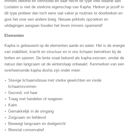
immers bekend en vertrouwd en daar hecht dit type veel waarde aan.
Loslaten is niet de sterkste eigenschap van Kapha. Herken je jezelf in
dit type probeer dan toch eens wat vaker je routines te doorbreken en
gooi het over een andere boeg. Nieuwe prikkels opzoeken en
uitdagingen aangaan houden het leven immers spannend!
Elementen
Kapha is gebaseerd op de elementen aarde en water. Het is de energie
van stabiliteit, kracht en structuur en in ons lichaam betrokken bij de
botten en spieren. De lente staat bekend als kapha-seizoen, omdat de
natuur dan langzaam uit de winterslaap ontwaakt. Kenmerken van een
overheersende kapha dosha zijn onder meer:
Stevige lichaamsbouw met sterke gewrichten en ronde
lichaamsvormen
Gezond, vol haar
Traag met handelen of reageren
Kalm
Gemakkelijk in de omgang
Zorgzaam en liefdevol
Beweegt langzaam en doelgericht
Meestal conservatief