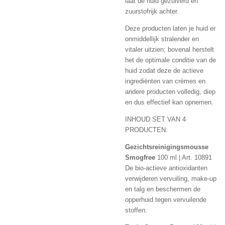
laat de huid gezuiverd en
zuurstofrijk achter.
Deze producten laten je huid er
onmiddellijk stralender en
vitaler uitzien; bovenal herstelt
het de optimale conditie van de
huid zodat deze de actieve
ingrediënten van crèmes en
andere producten volledig, diep
en dus effectief kan opnemen.
INHOUD SET VAN 4
PRODUCTEN:
Gezichtsreinigingsmousse
Smogfree
100 ml | Art. 10891
De bio-actieve antioxidanten
verwijderen vervuiling, make-up
en talg en beschermen de
opperhuid tegen vervuilende
stoffen.