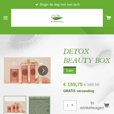
Begin de dag met een lach
Ga
direct
naar
de
hoofdinhoud
DETOX
BEAUTY BOX
Sale!
€ 159,75
€ 169,50
GRATIS verzending
In
winkelwagen