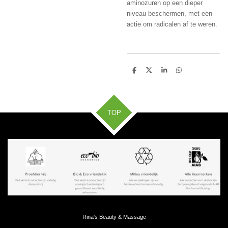
aminozuren op een dieper
niveau beschermen, met een
actie om radicalen af te weren.
D
D
S
D
e
e
h
e
l
e
a
l
e
l
r
e
n
e
n
TOP
Rina's Beauty & Massage