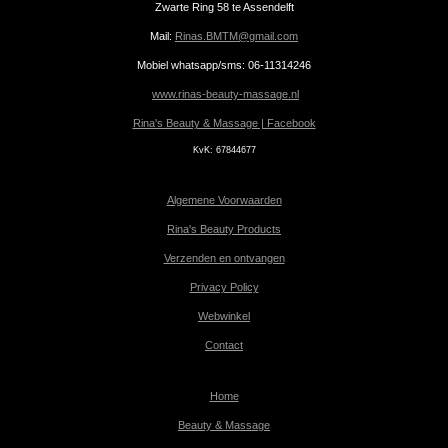
Zwarte Ring 58 te Assendelft
Mail:
Rinas.BMTM@gmail.com
Mobiel whatsapp/sms: 06-11314246
www.rinas-beauty-massage.nl
Rina's Beauty & Massage | Facebook
KvK:
67844677
Algemene Voorwaarden
Rina's Beauty Products
Verzenden en ontvangen
Privacy Policy
Webwinkel
Contact
Home
Beauty & Massage