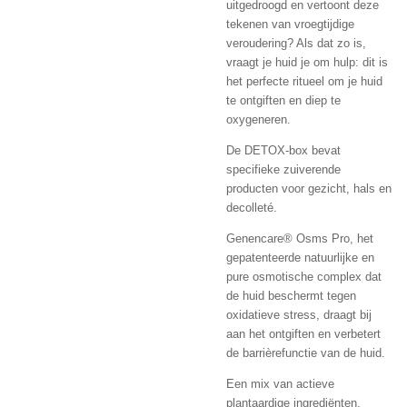
uitgedroogd en vertoont deze
tekenen van vroegtijdige
veroudering? Als dat zo is,
vraagt je huid je om hulp: dit is
het perfecte ritueel om je huid
te ontgiften en diep te
oxygeneren.
De DETOX-box bevat
specifieke zuiverende
producten voor gezicht, hals en
decolleté.
Genencare® Osms Pro, het
gepatenteerde natuurlijke en
pure osmotische complex dat
de huid beschermt tegen
oxidatieve stress, draagt bij
aan het ontgiften en verbetert
de barrièrefunctie van de huid.
Een mix van actieve
plantaardige ingrediënten,