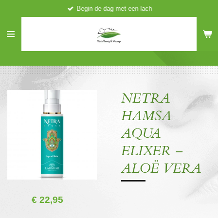
Begin de dag met een lach
Ga
direct
naar
de
hoofdinhoud
NETRA
HAMSA
AQUA
ELIXER –
ALOË VERA
€ 22,95