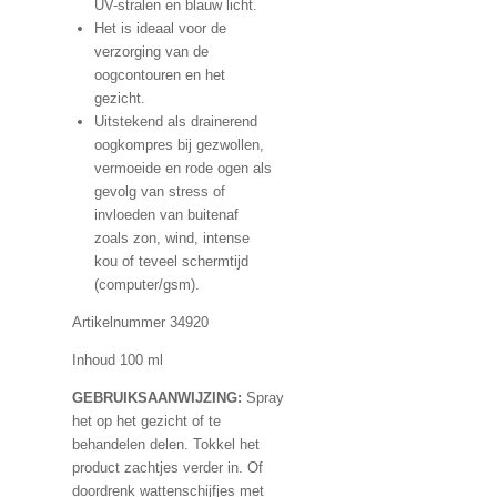
UV-stralen en blauw licht.
Het is ideaal voor de
verzorging van de
oogcontouren en het
gezicht.
Uitstekend als drainerend
oogkompres bij gezwollen,
vermoeide en rode ogen als
gevolg van stress of
invloeden van buitenaf
zoals zon, wind, intense
kou of teveel schermtijd
(computer/gsm).
Artikelnummer 34920
Inhoud 100 ml
GEBRUIKSAANWIJZING:
Spray
het op het gezicht of te
behandelen delen. Tokkel het
product zachtjes verder in. Of
doordrenk wattenschijfjes met