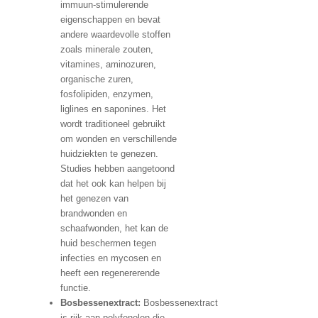
immuun-stimulerende
eigenschappen en bevat
andere waardevolle stoffen
zoals minerale zouten,
vitamines, aminozuren,
organische zuren,
fosfolipiden, enzymen,
liglines en saponines. Het
wordt traditioneel gebruikt
om wonden en verschillende
huidziekten te genezen.
Studies hebben aangetoond
dat het ook kan helpen bij
het genezen van
brandwonden en
schaafwonden, het kan de
huid beschermen tegen
infecties en mycosen en
heeft een regenererende
functie.
Bosbessenextract:
Bosbessenextract
is rijk aan polyfenolen die