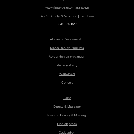
www.rinas-beauty-massage.nl
Rina's Beauty & Massage | Facebook
KvK:
67844677
Algemene Voorwaarden
Rina's Beauty Products
Verzenden en ontvangen
Privacy Policy
Webwinkel
Contact
Home
Beauty & Massage
Tarieven Beauty & Massage
Plan afspraak
Cadeaubon