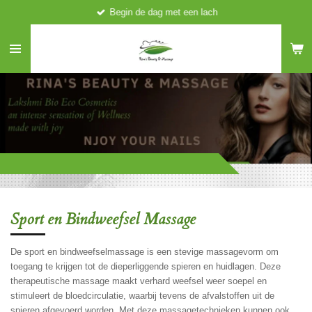
Begin de dag met een lach
Ga
direct
naar
de
hoofdinhoud
Sport en Bindweefsel Massage
De sport en bindweefselmassage is een stevige massagevorm om
toegang te krijgen tot de dieperliggende spieren en huidlagen. Deze
therapeutische massage maakt verhard weefsel weer soepel en
stimuleert de bloedcirculatie, waarbij tevens de afvalstoffen uit de
spieren afgevoerd worden. Met deze massagetechnieken kunnen ook