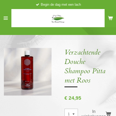
Begin de dag met een lach
Ga
direct
naar
de
hoofdinhoud
Verzachtende
Douche
Shampoo Pitta
met Roos
€ 24,95
In