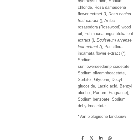
hydroxysultaine, Sodium
chloride, Rosa damascena
flower extract (
), Rosa canina
fruit extract (
), Aniba
rosaeodora (Rosewood) wood
oil, Echinacea angustifolia leaf
extract (
), Equisetum arvense
leaf extract (
), Passiflora
incarnata flower extract (*),
Sodium
sunflowerseedamphoacetate,
Sodium olivamphoacetate,
Sorbitol, Glycerin, Decyl
glucoside, Lactic acid, Benzyl
alcohol, Parfum [Fragrance],
Sodium benzoate, Sodium
dehydroacetate.
*Van biologische landbouw
D
D
S
D