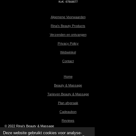
KvK:
67844677
Algemene Voorwaarden
Rina's Beauty Products
Verzenden en ontvangen
Privacy Policy
Webwinkel
Contact
Home
Beauty & Massage
Tarieven Beauty & Massage
Plan afspraak
Cadeaubon
Reviews
© 2022 Rina's Beauty & Massage
Powered by
JouwWeb
Deze website gebruikt cookies voor analyse-