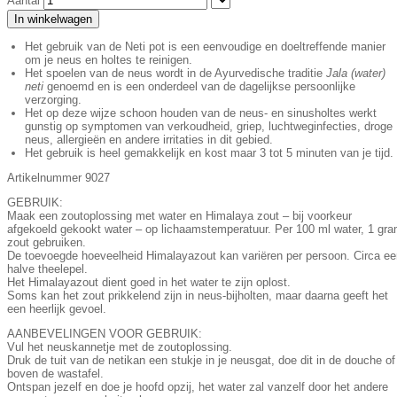
Aantal
In winkelwagen
Het gebruik van de Neti pot is een eenvoudige en doeltreffende manier
om je neus en holtes te reinigen.
Het spoelen van de neus wordt in de Ayurvedische traditie
Jala (water)
neti
genoemd en is een onderdeel van de dagelijkse persoonlijke
verzorging.
Het op deze wijze schoon houden van de neus- en sinusholtes werkt
gunstig op symptomen van verkoudheid, griep, luchtweginfecties, droge
neus, allergieën en andere irritaties in dit gebied.
Het gebruik is heel gemakkelijk en kost maar 3 tot 5 minuten van je tijd.
Artikelnummer 9027
GEBRUIK:
Maak een zoutoplossing met water en Himalaya zout – bij voorkeur
afgekoeld gekookt water – op lichaamstemperatuur. Per 100 ml water, 1 gr
zout gebruiken.
De toevoegde hoeveelheid Himalayazout kan variëren per persoon. Circa ee
halve theelepel.
Het Himalayazout dient goed in het water te zijn oplost.
Soms kan het zout prikkelend zijn in neus-bijholten, maar daarna geeft het
een heerlijk gevoel.
AANBEVELINGEN VOOR GEBRUIK:
Vul het neuskannetje met de zoutoplossing.
Druk de tuit van de netikan een stukje in je neusgat, doe dit in de douche of
boven de wastafel.
Ontspan jezelf en doe je hoofd opzij, het water zal vanzelf door het andere