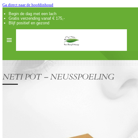
Ga direct naar de hoofdinhoud
Begin de dag met een lach
Gratis verzending vanaf € 175,-
Blijf positief en gezond
NETI POT – NEUSSPOELING