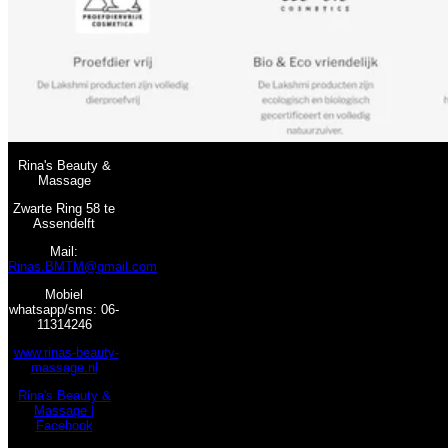
Rina's Beauty &
Massage
Zwarte Ring 58 te
Assendelft
Mail:
Rinas.BMTM@gmail.com
Mobiel
whatsapp/sms: 06-
11314246
www.rinas-beauty-
massage.nl
Rina's Beauty &
Massage |
Facebook