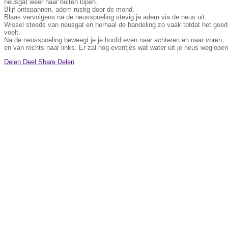
neusgat weer naar buiten lopen.
Blijf ontspannen, adem rustig door de mond.
Blaas vervolgens na de neusspoeling stevig je adem via de neus uit.
Wissel steeds van neusgat en herhaal de handeling zo vaak totdat het goed
voelt.
Na de neusspoeling beweegt je je hoofd even naar achteren en naar voren,
en van rechts naar links. Er zal nog eventjes wat water uit je neus weglopen
Delen
Deel
Share
Delen