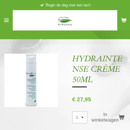
Begin de dag met een lach
Ga
direct
naar
de
hoofdinhoud
HYDRAINTE
NSE CRÈME
50ML
€ 27,95
In
winkelwagen