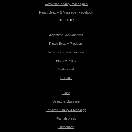
www.rinas-beauty-massage.nl
Rina's Beauty & Massage | Facebook
KvK:
67844677
Algemene Voorwaarden
Rina's Beauty Products
Verzenden en ontvangen
Privacy Policy
Webwinkel
Contact
Home
Beauty & Massage
Tarieven Beauty & Massage
Plan afspraak
Cadeaubon