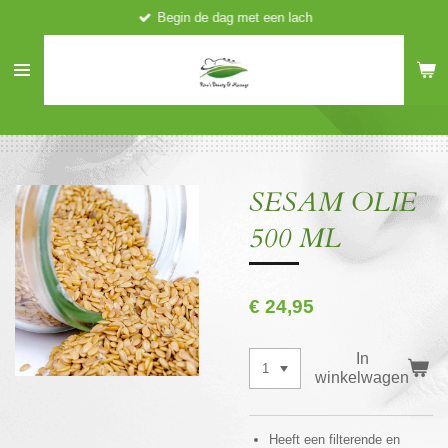
Begin de dag met een lach
Ga
direct
naar
de
hoofdinhoud
SESAM OLIE
500 ML
€ 24,95
In
winkelwagen
Heeft een filterende en