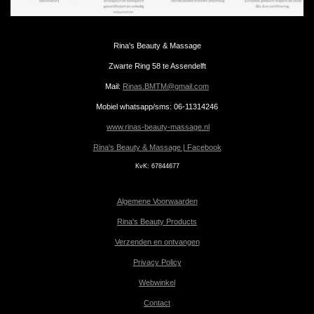
Rina's Beauty & Massage
Zwarte Ring 58 te Assendelft
Mail:
Rinas.BMTM@gmail.com
Mobiel whatsapp/sms: 06-11314246
www.rinas-beauty-massage.nl
Rina's Beauty & Massage | Facebook
KvK:
67844677
Algemene Voorwaarden
Rina's Beauty Products
Verzenden en ontvangen
Privacy Policy
Webwinkel
Contact