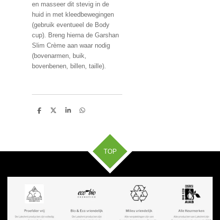
en masseer dit stevig in de
huid in met kleedbewegingen
(gebruik eventueel de Body
cup). Breng hierna de Garshan
Slim Crème aan waar nodig
(bovenarmen, buik,
bovenbenen, billen, taille).
D
D
S
D
e
e
h
e
l
e
a
l
e
l
r
e
n
e
n
TOP