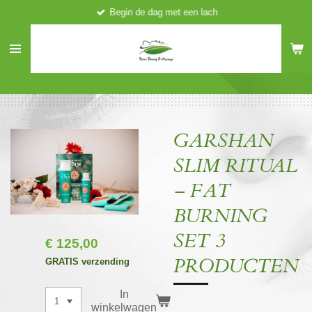
Begin de dag met een lach
Ga
direct
naar
de
hoofdinhoud
GARSHAN
SLIM RITUAL
– FAT
BURNING
SET 3
€ 125,00
PRODUCTEN
GRATIS verzending
In
winkelwagen