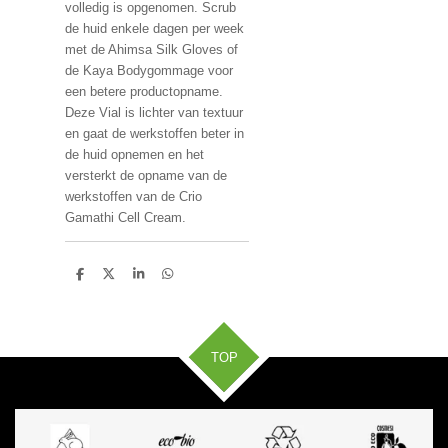
volledig is opgenomen. Scrub
de huid enkele dagen per week
met de Ahimsa Silk Gloves of
de Kaya Bodygommage voor
een betere productopname.
Deze Vial is lichter van textuur
en gaat de werkstoffen beter in
de huid opnemen en het
versterkt de opname van de
werkstoffen van de Crio
Gamathi Cell Cream.
D
D
S
D
e
e
h
e
l
e
a
l
e
l
r
e
n
e
n
TOP