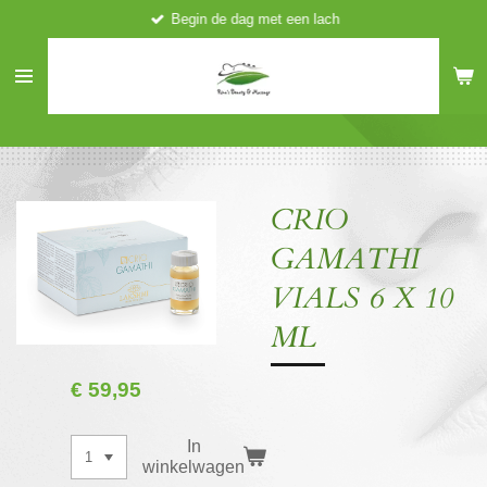
Begin de dag met een lach
Ga
direct
naar
de
hoofdinhoud
CRIO
GAMATHI
VIALS 6 X 10
ML
€ 59,95
In
winkelwagen