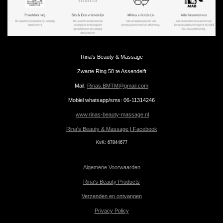
Rina's Beauty & Massage
Zwarte Ring 58 te Assendelft
Mail:
Rinas.BMTM@gmail.com
Mobiel whatsapp/sms: 06-11314246
www.rinas-beauty-massage.nl
Rina's Beauty & Massage | Facebook
KvK:
67844677
Algemene Voorwaarden
Rina's Beauty Products
Verzenden en ontvangen
Privacy Policy