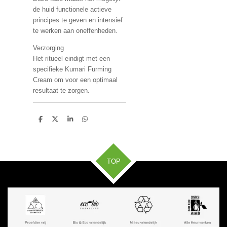
de huid functionele actieve
principes te geven en intensief
te werken aan oneffenheden.
Verzorging
Het ritueel eindigt met een
specifieke Kumari Furming
Cream om voor een optimaal
resultaat te zorgen.
D
D
S
D
e
e
h
e
l
e
a
l
e
l
r
e
n
e
n
TOP