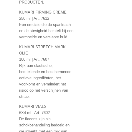
PRODUCTEN.
KUMARI FIRMING CRÈME
250 ml | Art. 7612
Een emulsie die de spankrach
en de stevigheid herstelt bij een
vermoeide en verslapte huid.
KUMARI STRETCH MARK
OLIE
100 ml | Art. 7607
Rijk aan elastische,
herstellende en beschermende
actieve ingrediënten, het
voorkomt en vermindert het
risico op het verschijnen van
striae.
KUMARI VIALS
6X4 ml | Art. 7602
De flacons zijn als
schokbehandeling bedoeld en
die inwerkt met een mix van