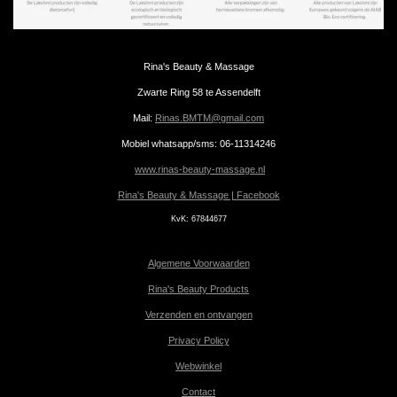
Rina's Beauty & Massage
Zwarte Ring 58 te Assendelft
Mail:
Rinas.BMTM@gmail.com
Mobiel whatsapp/sms: 06-11314246
www.rinas-beauty-massage.nl
Rina's Beauty & Massage | Facebook
KvK:
67844677
Algemene Voorwaarden
Rina's Beauty Products
Verzenden en ontvangen
Privacy Policy
Webwinkel
Contact