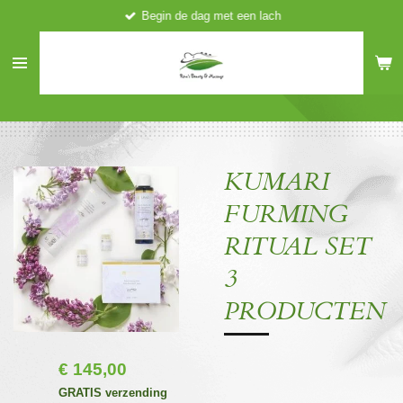
Begin de dag met een lach
Ga
direct
naar
de
hoofdinhoud
KUMARI
FURMING
RITUAL SET
3
PRODUCTEN
€ 145,00
GRATIS verzending