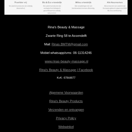
Rina's Beauty & Massage
Zwarte Ring 58 te Assendelft
Mail:
Rinas.BMTM@gmail.com
Mobiel whatsapp/sms: 06-11314246
www.rinas-beauty-massage.nl
Rina's Beauty & Massage | Facebook
KvK:
67844677
Algemene Voorwaarden
Rina's Beauty Products
Verzenden en ontvangen
Privacy Policy
Webwinkel