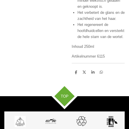
minder elektrisch geladen
en geknoopt is.
Het verbetert de glans en de
zachtheid van het haar.
Het regenereert de
hoofdhuidcellen en versterkt
de hele stam van de wortel.
Inhoud 250ml
Artikelnummer 6115
D
D
S
D
e
e
h
e
l
e
a
l
e
l
r
e
n
e
n
TOP