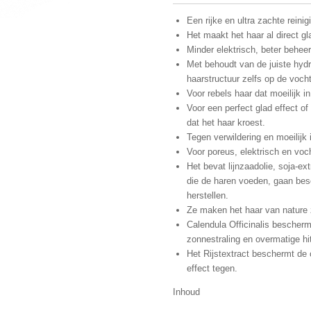
Een rijke en ultra zachte reini
Het maakt het haar al direct gl
Minder elektrisch, beter behee
Met behoudt van de juiste hydr
haarstructuur zelfs op de voch
Voor rebels haar dat moeilijk in
Voor een perfect glad effect of
dat het haar kroest.
Tegen verwildering en moeilijk 
Voor poreus, elektrisch en voc
Het bevat lijnzaadolie, soja-ex
die de haren voeden, gaan be
herstellen.
Ze maken het haar van nature za
Calendula Officinalis bescher
zonnestraling en overmatige hit
Het Rijstextract beschermt de c
effect tegen.
Inhoud