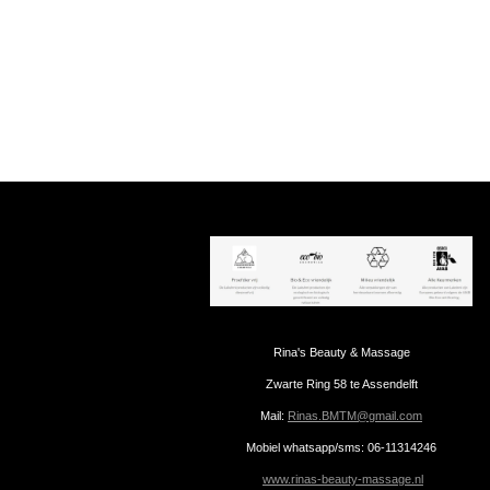
Rina's Beauty & Massage
Zwarte Ring 58 te Assendelft
Mail:
Rinas.BMTM@gmail.com
Mobiel whatsapp/sms: 06-11314246
www.rinas-beauty-massage.nl