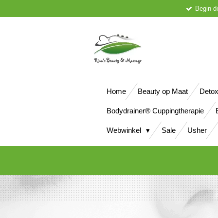
Begin d
Ga
direct
naar
de
hoofdinhoud
Home
Beauty op Maat
Detox
Bodydrainer® Cuppingtherapie
Webwinkel
Sale
Usher