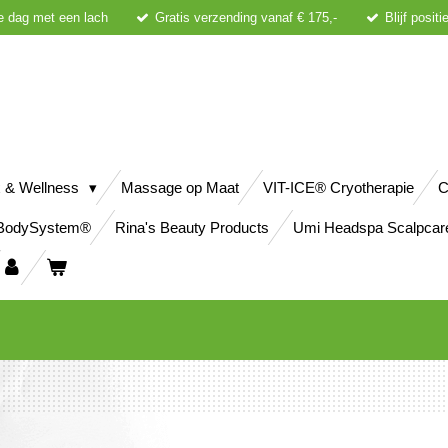
e dag met een lach
Gratis verzending vanaf € 175,-
Blijf posit
 & Wellness
Massage op Maat
VIT-ICE® Cryotherapie
C
BodySystem®
Rina's Beauty Products
Umi Headspa Scalpcar