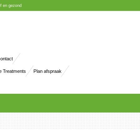
ief en gezond
ontact
e Treatments
Plan afspraak