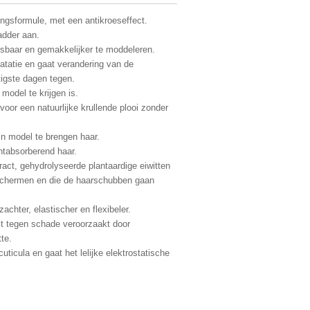
gingsformule, met een antikroeseffect.
adder aan.
rsbaar en gemakkelijker te moddeleren.
atatie en gaat verandering van de
tigste dagen tegen.
 model te krijgen is.
 voor een natuurlijke krullende plooi zonder
in model te brengen haar.
htabsorberend haar.
tract, gehydrolyseerde plantaardige eiwitten
schermen en die de haarschubben gaan
chter, elastischer en flexibeler.
mt tegen schade veroorzaakt door
te.
uticula en gaat het lelijke elektrostatische