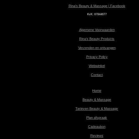
Rina's Beauty & Massage | Facebook
KvK:
67844677
Algemene Voorwaarden
Rina's Beauty Products
Verzenden en ontvangen
Privacy Policy
Webwinkel
Contact
Home
Beauty & Massage
Tarieven Beauty & Massage
Plan afspraak
Cadeaubon
Reviews