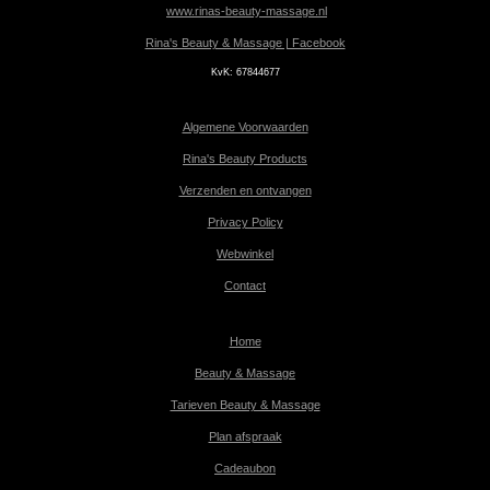
www.rinas-beauty-massage.nl
Rina's Beauty & Massage | Facebook
KvK:
67844677
Algemene Voorwaarden
Rina's Beauty Products
Verzenden en ontvangen
Privacy Policy
Webwinkel
Contact
Home
Beauty & Massage
Tarieven Beauty & Massage
Plan afspraak
Cadeaubon