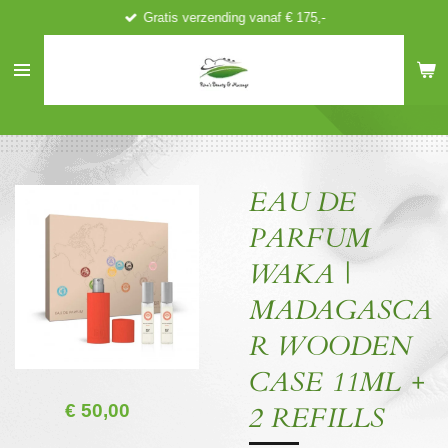
Gratis verzending vanaf € 175,-
Ga
direct
naar
de
hoofdinhoud
EAU DE
PARFUM
WAKA |
MADAGASCA
R WOODEN
CASE 11ML +
€ 50,00
2 REFILLS