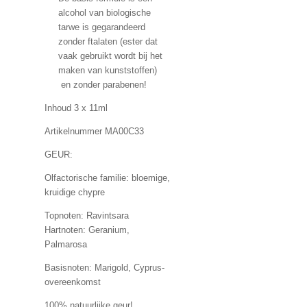
alcohol van biologische
tarwe is gegarandeerd
zonder ftalaten (ester dat
vaak gebruikt wordt bij het
maken van kunststoffen)
en zonder parabenen!
Inhoud 3 x 11ml
Artikelnummer MA00C33
GEUR:
Olfactorische familie: bloemige,
kruidige chypre
Topnoten: Ravintsara
Hartnoten: Geranium,
Palmarosa
Basisnoten: Marigold, Cyprus-
overeenkomst
100% natuurlijke geur!