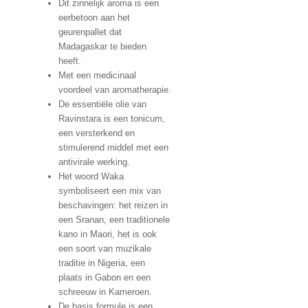
Dit zinnelijk aroma is een
eerbetoon aan het
geurenpallet dat
Madagaskar te bieden
heeft.
Met een medicinaal
voordeel van aromatherapie.
De essentiële olie van
Ravinstara is een tonicum,
een versterkend en
stimulerend middel met een
antivirale werking.
Het woord Waka
symboliseert een mix van
beschavingen: het reizen in
een Sranan, een traditionele
kano in Maori, het is ook
een soort van muzikale
traditie in Nigeria, een
plaats in Gabon en een
schreeuw in Kameroen.
De basis formule is een