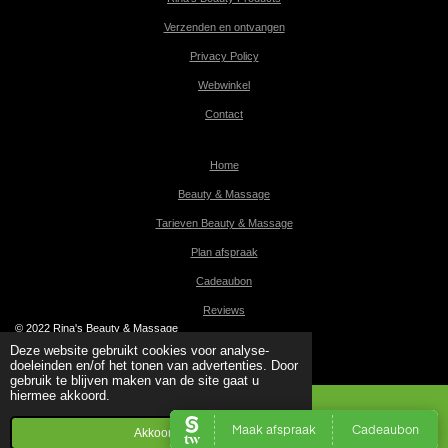
Verzenden en ontvangen
Privacy Policy
Webwinkel
Contact
Home
Beauty & Massage
Tarieven Beauty & Massage
Plan afspraak
Cadeaubon
Reviews
© 2022 Rina's Beauty & Massage
Powered by
JouwWeb
Deze website gebruikt cookies voor analyse-
doeleinden en/of het tonen van advertenties. Door
gebruik te blijven maken van de site gaat u
hiermee akkoord.
Akkoord
Kaart