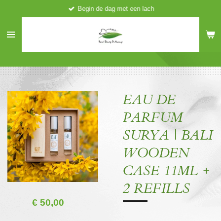
Begin de dag met een lach
Ga
direct
naar
de
hoofdinhoud
EAU DE
PARFUM
SURYA | BALI
WOODEN
CASE 11ML +
2 REFILLS
€ 50,00