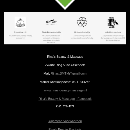
Rina's Beauty & Massage
Zwarte Ring 58 te Assendelft
Mail:
Rinas.BMTM@gmail.com
Mobiel whatsapp/sms: 06-11314246
www.rinas-beauty-massage.nl
Rina's Beauty & Massage | Facebook
KvK:
67844677
Algemene Voorwaarden
Rina's Beauty Products