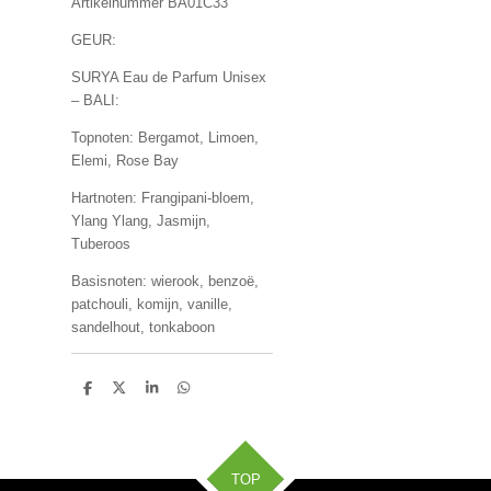
Artikelnummer BA01C33
GEUR:
SURYA Eau de Parfum Unisex
– BALI:
Topnoten: Bergamot, Limoen,
Elemi, Rose Bay
Hartnoten: Frangipani-bloem,
Ylang Ylang, Jasmijn,
Tuberoos
Basisnoten: wierook, benzoë,
patchouli, komijn, vanille,
sandelhout, tonkaboon
D
D
S
D
e
e
h
e
l
e
a
l
e
l
r
e
n
e
n
TOP