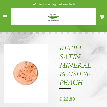
Begin de dag met een lach
Ga
direct
naar
de
hoofdinhoud
REFILL
SATIN
MINERAL
BLUSH 20
PEACH
€ 22,80