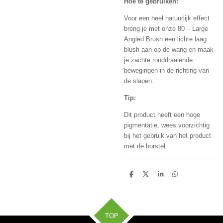
Hoe te gebruiken:
Voor een heel natuurlijk effect
breng je met onze 80 – Large
Angled Brush een lichte laag
blush aan op de wang en maak
je zachte ronddraaiende
bewegingen in de richting van
de slapen.
Tip:
Dit product heeft een hoge
pigmentatie, wees voorzichtig
bij het gebruik van het product
met de borstel.
D
D
S
D
e
e
h
e
l
e
a
l
e
l
r
e
n
e
n
TOP