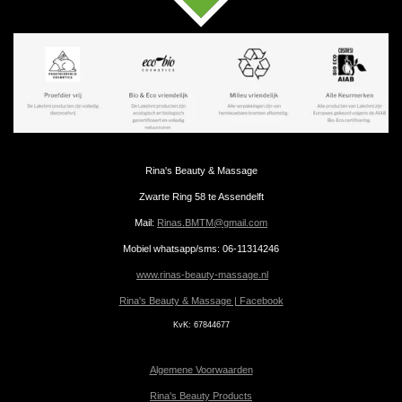
Rina's Beauty & Massage
Zwarte Ring 58 te Assendelft
Mail:
Rinas.BMTM@gmail.com
Mobiel whatsapp/sms: 06-11314246
www.rinas-beauty-massage.nl
Rina's Beauty & Massage | Facebook
KvK:
67844677
Algemene Voorwaarden
Rina's Beauty Products