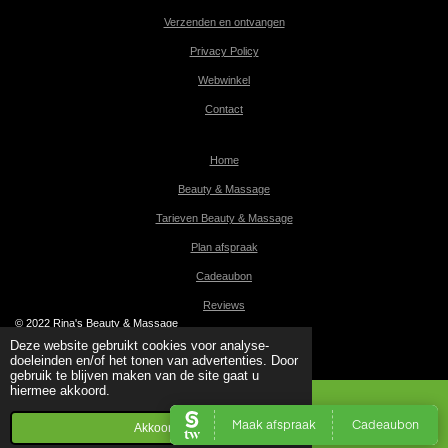
Verzenden en ontvangen
Privacy Policy
Webwinkel
Contact
Home
Beauty & Massage
Tarieven Beauty & Massage
Plan afspraak
Cadeaubon
Reviews
© 2022 Rina's Beauty & Massage
Powered by
JouwWeb
Deze website gebruikt cookies voor analyse-
doeleinden en/of het tonen van advertenties. Door
gebruik te blijven maken van de site gaat u
hiermee akkoord.
Akkoord
Kaart