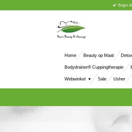
Begin d
Ga
direct
naar
de
hoofdinhoud
Home
Beauty op Maat
Detox
Bodydrainer® Cuppingtherapie
Webwinkel
Sale
Usher