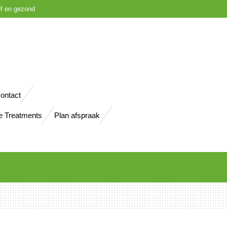
ief en gezond
ontact
e Treatments
Plan afspraak