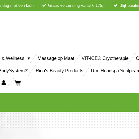
e dag met een lach
Gratis verzending vanaf € 175,-
Blijf posit
 & Wellness
Massage op Maat
VIT-ICE® Cryotherapie
C
BodySystem®
Rina's Beauty Products
Umi Headspa Scalpcar