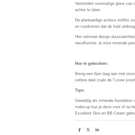
Vermindert overmatige glans van d
achter te laten.
De plantaardige actieve stoffen z
en voorkomen dat de huid uitdroog
Hier ontmoet design duurzaamhei
navulfunctie, al onze minerale poed
Hoe te gebruiken:
Breng een fijne laag aan met onze
vettere deel zoals de T-zone (voor
Tips:
Geweldig als minerale foundation v
make-up kun je deze voor of na h
Excellent Skin en BB Cream gebru
D
D
S