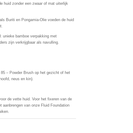
e huid zonder een zwaar of mat uiterlijk
oals Buriti en Pongamia-Olie voeden de huid
t.
d: unieke bamboe verpakking met
ers zijn verkrijgbaar als navulling.
 85 – Powder Brush op het gezicht of het
hoofd, neus en kin).
oor de vette huid. Voor het fixeren van de
et aanbrengen van onze Fluid Foundation
iken.