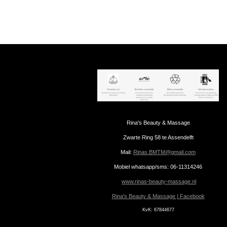
Rina's Beauty & Massage
Zwarte Ring 58 te Assendelft
Mail:
Rinas.BMTM@gmail.com
Mobiel whatsapp/sms: 06-11314246
www.rinas-beauty-massage.nl
Rina's Beauty & Massage | Facebook
KvK:
67844677