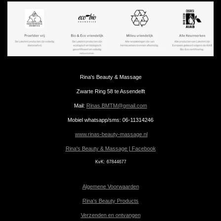
Rina's Beauty & Massage
Zwarte Ring 58 te Assendelft
Mail:
Rinas.BMTM@gmail.com
Mobiel whatsapp/sms: 06-11314246
www.rinas-beauty-massage.nl
Rina's Beauty & Massage | Facebook
KvK:
67844677
Algemene Voorwaarden
Rina's Beauty Products
Verzenden en ontvangen