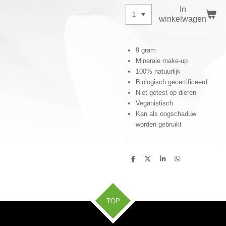
In
winkelwagen
9 gram
Minerale make-up
100% natuurlijk
Biologisch gecertificeerd
Niet getest op dieren
Veganistisch
Kan als oogschaduw
worden gebruikt
D
D
S
D
e
e
h
e
l
e
a
l
e
l
r
e
n
e
n
TOP