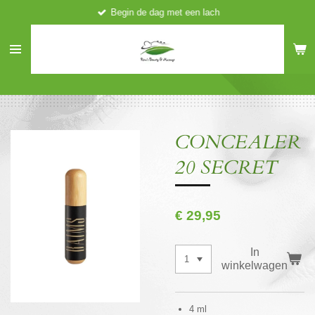
Begin de dag met een lach
Ga
direct
naar
de
hoofdinhoud
CONCEALER
20 SECRET
€ 29,95
In
winkelwagen
4 ml