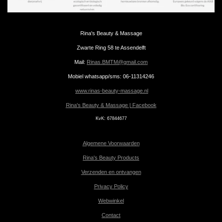
Rina's Beauty & Massage
Zwarte Ring 58 te Assendelft
Mail:
Rinas.BMTM@gmail.com
Mobiel whatsapp/sms: 06-11314246
www.rinas-beauty-massage.nl
Rina's Beauty & Massage | Facebook
KvK:
67844677
Algemene Voorwaarden
Rina's Beauty Products
Verzenden en ontvangen
Privacy Policy
Webwinkel
Contact