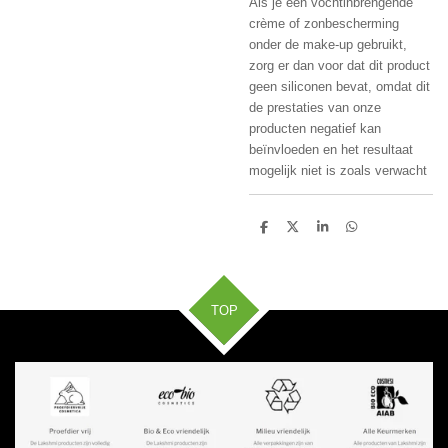
Als je een vochtinbrengende
crème of zonbescherming
onder de make-up gebruikt,
zorg er dan voor dat dit product
geen siliconen bevat, omdat dit
de prestaties van onze
producten negatief kan
beïnvloeden en het resultaat
mogelijk niet is zoals verwacht
D
D
S
D
e
e
h
e
l
e
a
l
e
l
r
e
n
e
n
TOP