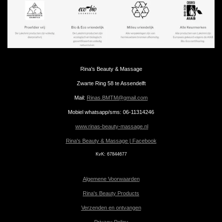
Rina's Beauty & Massage
Zwarte Ring 58 te Assendelft
Mail:
Rinas.BMTM@gmail.com
Mobiel whatsapp/sms: 06-11314246
www.rinas-beauty-massage.nl
Rina's Beauty & Massage | Facebook
KvK:
67844677
Algemene Voorwaarden
Rina's Beauty Products
Verzenden en ontvangen