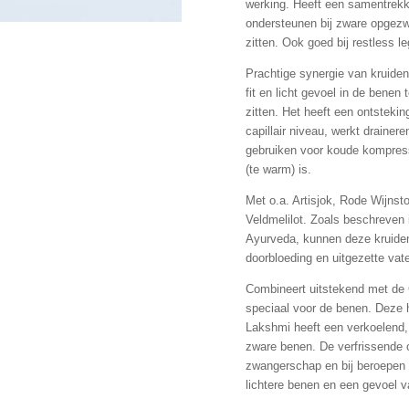
werking. Heeft een samentrekk
ondersteunen bij zware opgezwo
zitten. Ook goed bij restless le
Prachtige synergie van kruide
fit en licht gevoel in de benen t
zitten. Het heeft een ontstek
capillair niveau, werkt drainer
gebruiken voor koude kompress
(te warm) is.
Met o.a. Artisjok, Rode Wijnst
Veldmelilot. Zoals beschreven 
Ayurveda, kunnen deze kruiden
doorbloeding en uitgezette vat
Combineert uitstekend met de 
speciaal voor de benen. Deze 
Lakshmi heeft een verkoelend,
zware benen. De verfrissende c
zwangerschap en bij beroepen w
lichtere benen en een gevoel v