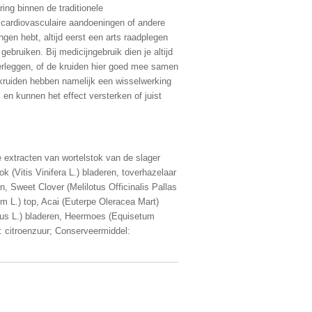
ng binnen de traditionele
 cardiovasculaire aandoeningen of andere
gen hebt, altijd eerst een arts raadplegen
gebruiken. Bij medicijngebruik dien je altijd
erleggen, of de kruiden hier goed mee samen
kruiden hebben namelijk een wisselwerking
n kunnen het effect versterken of juist
ge extracten van wortelstok van de slager
k (Vitis Vinifera L.) bladeren, toverhazelaar
n, Sweet Clover (Melilotus Officinalis Pallas
lium L.) top, Acai (Euterpe Oleracea Mart)
mus L.) bladeren, Heermoes (Equisetum
: citroenzuur; Conserveermiddel: