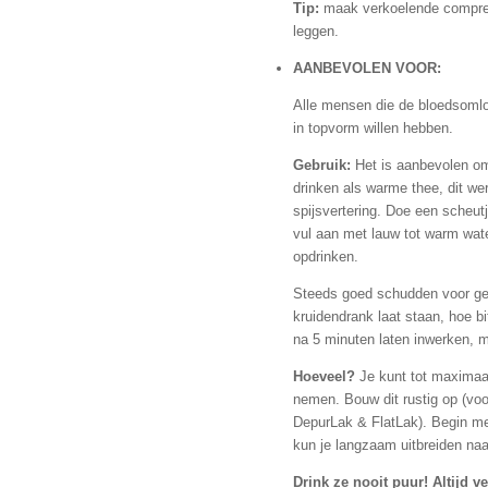
Tip:
maak verkoelende compre
leggen.
AANBEVOLEN VOOR:
Alle mensen die de bloedsomloo
in topvorm willen hebben.
Gebruik:
Het is aanbevolen om
drinken als warme thee, dit we
spijsvertering. Doe een scheut
vul aan met lauw tot warm wate
opdrinken.
Steeds goed schudden voor ge
kruidendrank laat staan, hoe b
na 5 minuten laten inwerken, 
Hoeveel?
Je kunt tot maximaal
nemen. Bouw dit rustig op (voo
DepurLak & FlatLak). Begin met
kun je langzaam uitbreiden naa
Drink ze nooit puur! Altijd 