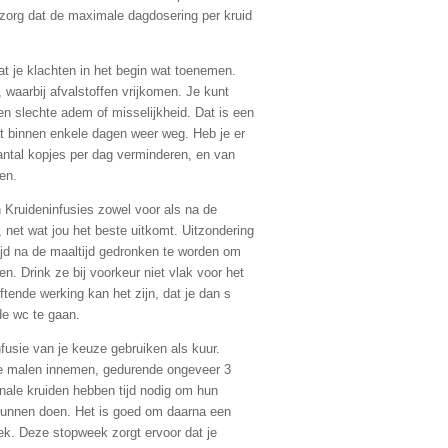
, zorg dat de maximale dagdosering per kruid
at je klachten in het begin wat toenemen.
 waarbij afvalstoffen vrijkomen. Je kunt
en slechte adem of misselijkheid. Dat is een
at binnen enkele dagen weer weg. Heb je er
aantal kopjes per dag verminderen, en van
en.
 Kruideninfusies zowel voor als na de
, net wat jou het beste uitkomt. Uitzondering
tijd na de maaltijd gedronken te worden om
en. Drink ze bij voorkeur niet vlak voor het
tende werking kan het zijn, dat je dan s
e wc te gaan.
fusie van je keuze gebruiken als kuur.
e malen innemen, gedurende ongeveer 3
ale kruiden hebben tijd nodig om hun
kunnen doen. Het is goed om daarna een
ek. Deze stopweek zorgt ervoor dat je