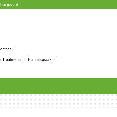
ief en gezond
ontact
e Treatments
Plan afspraak