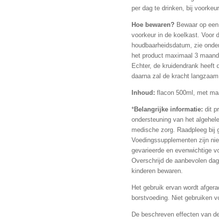
per dag te drinken, bij voorkeu
Hoe bewaren?
Bewaar op een ko
voorkeur in de koelkast. Voor 
houdbaarheidsdatum, zie onde
het product maximaal 3 maande
Echter, de kruidendrank heeft 
daarna zal de kracht langzaam 
Inhoud:
flacon 500ml, met maa
*
Belangrijke informatie:
dit p
ondersteuning van het algehele
medische zorg. Raadpleeg bij g
Voedingssupplementen zijn nie
gevarieerde en evenwichtige vo
Overschrijd de aanbevolen dage
kinderen bewaren.
Het gebruik ervan wordt afger
borstvoeding. Niet gebruiken vo
De beschreven effecten van de