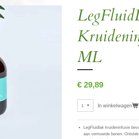
LegFluid
Kruidenin
ML
€ 29,89
In winkelwagen
LegFluidlak kruideninfusie b
evo
aan vermoeide benen. Ontstek