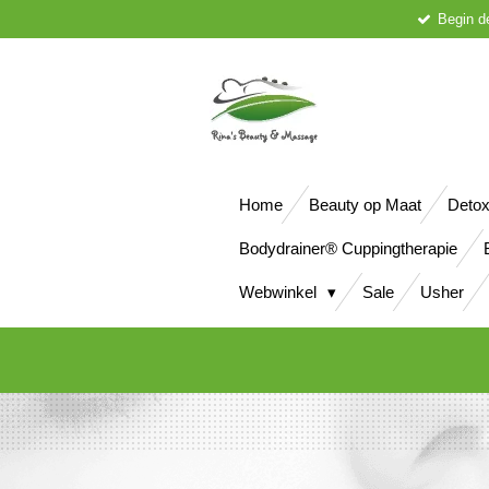
Begin d
Ga
direct
naar
de
hoofdinhoud
Home
Beauty op Maat
Detox
Bodydrainer® Cuppingtherapie
Webwinkel
Sale
Usher