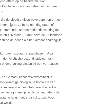
end effect op de haarvaten. Kan
llen benen, door lang staan of juist veel
gs.
n die de bloedsomloop bevorderen en om een
e verkrijgen, zelfs na een dag staan ​​of
ingsremmende, samentrekkende werking op
end en zuiverend. U kunt zelfs de kruidenthee
en op de benen als het klimaat ondraaglijk
ok, Toverhazelaar, Slagersbezem, Acai,
in de holistische gezondheidsleer van
 ondersteuning bieden bij een vertraagde
en.
Crio Gamathi lichaamsverzorgingslijn
hoogwaardige biologische bodycare van
 stimulerend en vochtafvoerend effect op
remes zijn heerlijk in de zomer, tijdens de
aar je lang moet staan of zitten. Voor
an welzijn!