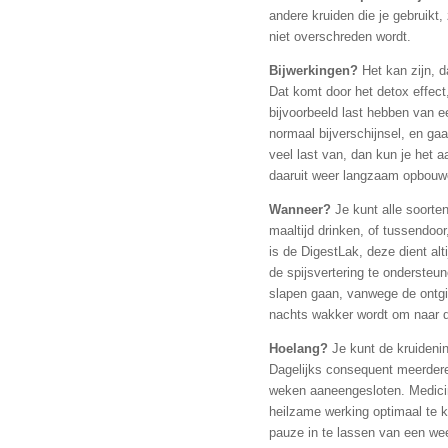
andere kruiden die je gebruikt
niet overschreden wordt.
Bijwerkingen?
Het kan zijn, d
Dat komt door het detox effect,
bijvoorbeeld last hebben van e
normaal bijverschijnsel, en ga
veel last van, dan kun je het 
daaruit weer langzaam opbouw
Wanneer?
Je kunt alle soorten
maaltijd drinken, of tussendoor
is de DigestLak, deze dient al
de spijsvertering te ondersteun
slapen gaan, vanwege de ontgif
nachts wakker wordt om naar d
Hoelang?
Je kunt de kruidenin
Dagelijks consequent meerder
weken aaneengesloten. Medicin
heilzame werking optimaal te 
pauze in te lassen van een we