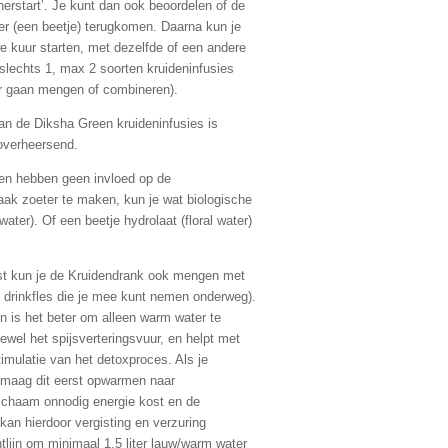
herstart’. Je kunt dan ook beoordelen of de
er (een beetje) terugkomen. Daarna kun je
e kuur starten, met dezelfde of een andere
slechts 1, max 2 soorten kruideninfusies
eer gaan mengen of combineren).
 de Diksha Green kruideninfusies is
 overheersend.
j, en hebben geen invloed op de
ak zoeter te maken, kun je wat biologische
ater). Of een beetje hydrolaat (floral water)
t kun je de Kruidendrank ook mengen met
n drinkfles die je mee kunt nemen onderweg).
 is het beter om alleen warm water te
tewel het spijsverteringsvuur, en helpt met
imulatie van het detoxproces. Als je
e maag dit eerst opwarmen naar
lichaam onnodig energie kost en de
an hierdoor vergisting en verzuring
tlijn om minimaal 1,5 liter lauw/warm water