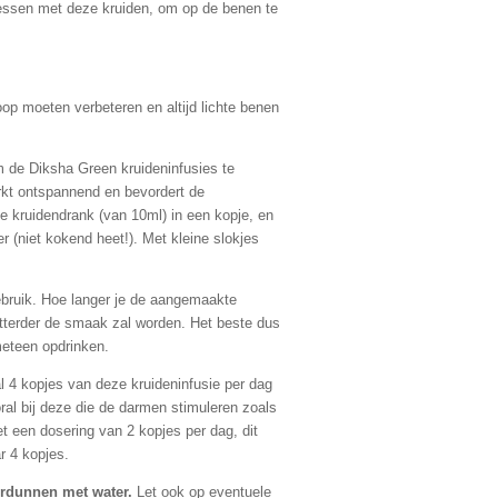
ssen met deze kruiden, om op de benen te
p moeten verbeteren en altijd lichte benen
 de Diksha Green kruideninfusies te
rkt ontspannend en bevordert de
je kruidendrank (van 10ml) in een kopje, en
r (niet kokend heet!). Met kleine slokjes
bruik. Hoe langer je de aangemaakte
itterder de smaak zal worden. Het beste dus
meteen opdrinken.
 4 kopjes van deze kruideninfusie per dag
ral bij deze die de darmen stimuleren zoals
 een dosering van 2 kopjes per dag, dit
r 4 kopjes.
verdunnen met water.
Let ook op eventuele