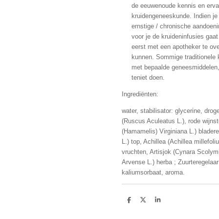
de eeuwenoude kennis en ervari
kruidengeneeskunde. Indien je
ernstige / chronische aandoenin
voor je de kruideninfusies gaat 
eerst met een apotheker te ov
kunnen. Sommige traditionele 
met bepaalde geneesmiddelen, e
teniet doen.
Ingrediënten:
water, stabilisator: glycerine, dro
(Ruscus Aculeatus L.), rode wijnsto
(Hamamelis) Virginiana L.) bladere
L.) top, Achillea (Achillea millefo
vruchten, Artisjok (Cynara Scoly
Arvense L.) herba ; Zuurteregelaar
kaliumsorbaat, aroma.
D
D
S
e
e
h
l
e
a