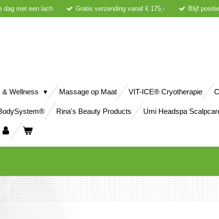
e dag met een lach
Gratis verzending vanaf € 175,-
Blijf posit
 & Wellness
Massage op Maat
VIT-ICE® Cryotherapie
C
BodySystem®
Rina's Beauty Products
Umi Headspa Scalpcar