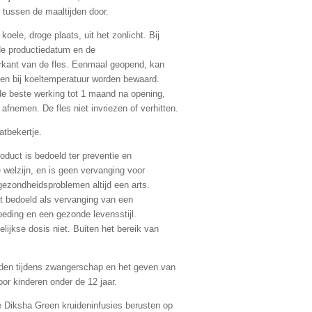
r tussen de maaltijden door.
ele, droge plaats, uit het zonlicht. Bij
de productiedatum en de
rkant van de fles. Eenmaal geopend, kan
n bij koeltemperatuur worden bewaard.
de beste werking tot 1 maand na opening,
afnemen. De fles niet invriezen of verhitten.
tbekertje.
roduct is bedoeld ter preventie en
 welzijn, en is geen vervanging voor
ezondheidsproblemen altijd een arts.
t bedoeld als vervanging van een
eding en een gezonde levensstijl.
lijkse dosis niet. Buiten het bereik van
aden tijdens zwangerschap en het geven van
or kinderen onder de 12 jaar.
 Diksha Green kruideninfusies berusten op