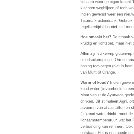
lichaam weer op eigen kracht ‘
klachten wegblijven of toch we
indien gewenst weer een nieuw
Tisama kruidendrank. Gebruik 
tegelijkertijd (dus niet zelf m
Hoe smaakt het?
De smaak van
kruidig en lichtzoet, maar niet
Allen zijn suikervrij, glutenvri
bloedsuikerspiegel. Om de sma
honing toevoegen (niet in heet w
van Munt of Orange.
Warm of koud?
Indien gewens
koud water (bijvoorbeeld in ee
Maar vanuit de Ayurveda gezien
drinken. Dit stimuleert Agni, of
afvoeren van afvalstoffen en st
(ijs)koud water drinkt, moet d
lichaamstemperatuur, wat het 
verbranding kan remmen. Ook k
ontstaan. Het is een goede rich