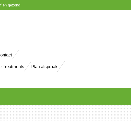
ief en gezond
ontact
e Treatments
Plan afspraak