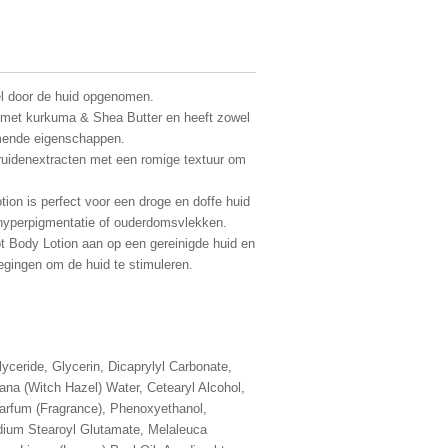
el door de huid opgenomen.
g met kurkuma & Shea Butter en heeft zowel
mende eigenschappen.
kruidenextracten met een romige textuur om
ion is perfect voor een droge en doffe huid
hyperpigmentatie of ouderdomsvlekken.
 Body Lotion aan op een gereinigde huid en
gingen om de huid te stimuleren.
lyceride, Glycerin, Dicaprylyl Carbonate,
ana (Witch Hazel) Water, Cetearyl Alcohol,
Parfum (Fragrance), Phenoxyethanol,
dium Stearoyl Glutamate, Melaleuca