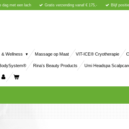
e dag met een lach
Gratis verzending vanaf € 175,-
Blijf posit
 & Wellness
Massage op Maat
VIT-ICE® Cryotherapie
C
BodySystem®
Rina's Beauty Products
Umi Headspa Scalpcar