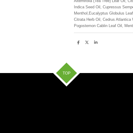
Alternifolia (Tea Tree) Leaf Oil, C
Indica Seed Oil, Cupressus Semper
Menthol,Eucalyptus Globulus Leaf 
Citrata Herb Oil, Cedrus Atlantic
Pogostemon Cablin Leaf Oil, Menth
D
D
S
e
e
h
l
e
a
e
l
r
n
e
TOP