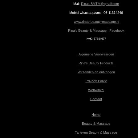
Mail:
Rinas.BMTM@gmail.com
Mobiel whatsapp/sms: 06-11314246
www.rinas-beauty-massage.nl
Rina's Beauty & Massage | Facebook
KvK:
67844677
Algemene Voorwaarden
Rina's Beauty Products
Verzenden en ontvangen
Privacy Policy
Webwinkel
Contact
Home
Beauty & Massage
Tarieven Beauty & Massage