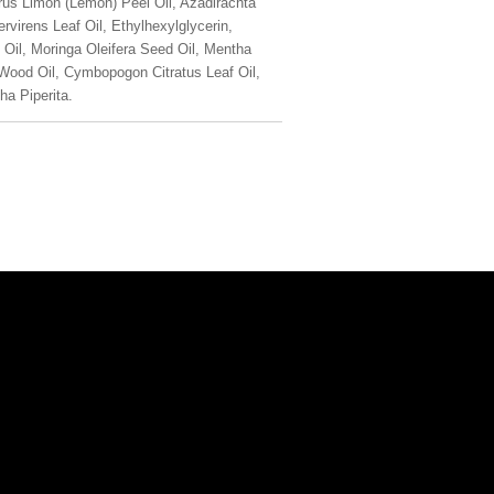
itrus Limon (Lemon) Peel Oil, Azadirachta
virens Leaf Oil, Ethylhexylglycerin,
Oil, Moringa Oleifera Seed Oil, Mentha
a Wood Oil, Cymbopogon Citratus Leaf Oil,
a Piperita.