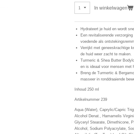
In winkelwagen
Hydrateert je huid en wordt sn
Een revitaliserende verzorgin
voedende als ontstekingsrem
Verrijkt met geneeskrachtige 
de huid weer zacht te maken.
Turmeric & Shea Butter Bodylot
en is ideaal voor mensen met 
Breng de Turmertic & Bergamot
masseer in ronddraaiende bewe
Inhoud 250 ml
Artikelnummer 239
Aqua (Water), Caprylic/Capric Trig
Alcohol Denat., Hamamelis Virgini
Glyceryl Stearate, Dimethicone, 
Alcohol, Sodium Polyacrylate, So