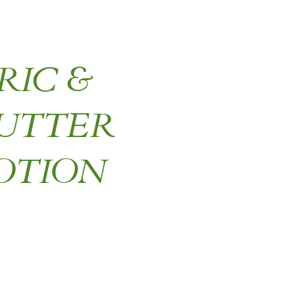
RIC &
BUTTER
OTION