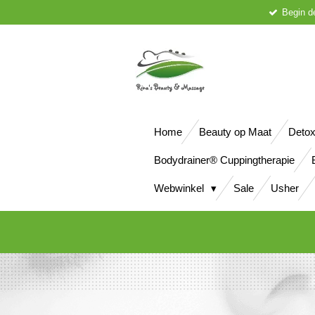
Begin d
Ga
direct
naar
de
hoofdinhoud
Home
Beauty op Maat
Detox
Bodydrainer® Cuppingtherapie
Webwinkel
Sale
Usher