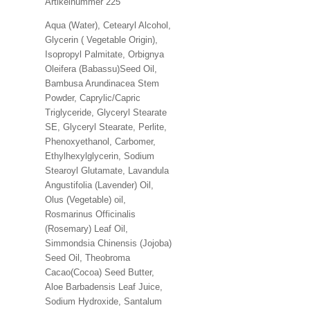
Artikelnummer 225
Aqua (Water), Cetearyl Alcohol,
Glycerin ( Vegetable Origin),
Isopropyl Palmitate, Orbignya
Oleifera (Babassu)Seed Oil,
Bambusa Arundinacea Stem
Powder, Caprylic/Capric
Triglyceride, Glyceryl Stearate
SE, Glyceryl Stearate, Perlite,
Phenoxyethanol, Carbomer,
Ethylhexylglycerin, Sodium
Stearoyl Glutamate, Lavandula
Angustifolia (Lavender) Oil,
Olus (Vegetable) oil,
Rosmarinus Officinalis
(Rosemary) Leaf Oil,
Simmondsia Chinensis (Jojoba)
Seed Oil, Theobroma
Cacao(Cocoa) Seed Butter,
Aloe Barbadensis Leaf Juice,
Sodium Hydroxide, Santalum