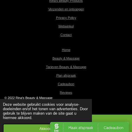
Rina's Beauty Products
Verzenden en ontvangen
Privacy Policy
Webwinkel
Contact
Home
Beauty & Massage
Tarieven Beauty & Massage
Plan afspraak
Cadeaubon
Reviews
© 2022 Rina's Beauty & Massage
Powered by
JouwWeb
Deze website gebruikt cookies voor analyse-
doeleinden en/of het tonen van advertenties. Door
gebruik te blijven maken van de site gaat u
hiermee akkoord.
Akkoord
Kaart