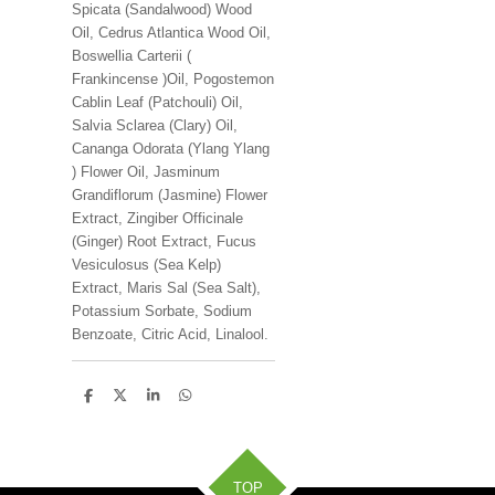
Spicata (Sandalwood) Wood
Oil, Cedrus Atlantica Wood Oil,
Boswellia Carterii (
Frankincense )Oil, Pogostemon
Cablin Leaf (Patchouli) Oil,
Salvia Sclarea (Clary) Oil,
Cananga Odorata (Ylang Ylang
) Flower Oil, Jasminum
Grandiflorum (Jasmine) Flower
Extract, Zingiber Officinale
(Ginger) Root Extract, Fucus
Vesiculosus (Sea Kelp)
Extract, Maris Sal (Sea Salt),
Potassium Sorbate, Sodium
Benzoate, Citric Acid, Linalool.
D
D
S
D
e
e
h
e
l
e
a
l
e
l
r
e
n
e
n
TOP