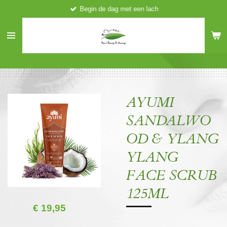
Begin de dag met een lach
Ga
direct
naar
de
hoofdinhoud
AYUMI
SANDALWO
OD & YLANG
YLANG
FACE SCRUB
125ML
€ 19,95