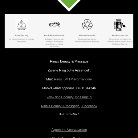
Rina's Beauty & Massage
Zwarte Ring 58 te Assendelft
Mail:
Rinas.BMTM@gmail.com
Mobiel whatsapp/sms: 06-11314246
www.rinas-beauty-massage.nl
Rina's Beauty & Massage | Facebook
KvK:
67844677
Algemene Voorwaarden