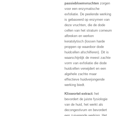
passiebloemvruchten
zorgen
voor een enzymatische
exfoliatie. De peelende werking
is gebaseerd op enzymen van
deze vruchten, die de dode
cellen van het stratum corneum
afbreken en werken
keratolytisch (lossen harde
proppen op waardoor dode
huidcellen afschilferen). Dit is
waarschijnlijk de meest zachte
vorm van exfoliatie die dode
huidcellen verwijdert en een
algehele zachte maar
effectieve huidverjongende
werking biedt.
Kliswortel-extract:
het
bevordert de juiste fysiologie
van de huid, het werkt als
decongestivum en bevordert
een zuiverende werking
.
Het