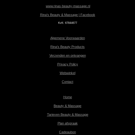
www.rinas-beauty-massage.nl
Rina's Beauty & Massage | Facebook
KvK:
67844677
Algemene Voorwaarden
Rina's Beauty Products
Verzenden en ontvangen
Privacy Policy
Webwinkel
Contact
Home
Beauty & Massage
Tarieven Beauty & Massage
Plan afspraak
Cadeaubon