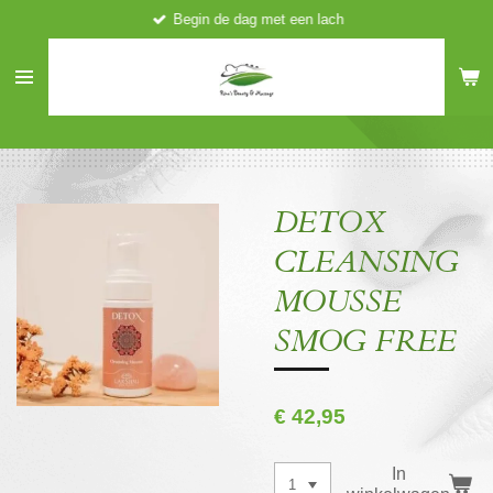
Begin de dag met een lach
Ga
direct
naar
de
hoofdinhoud
DETOX
CLEANSING
MOUSSE
SMOG FREE
€ 42,95
In