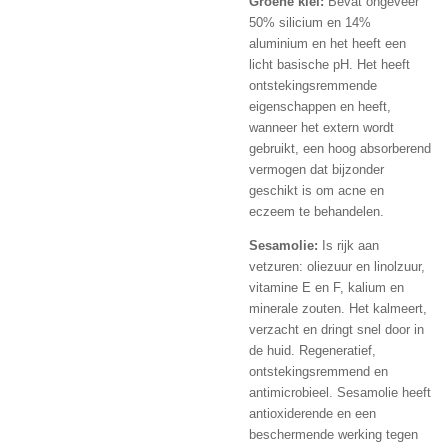
Groene klei:
Bevat ongeveer
50% silicium en 14%
aluminium en het heeft een
licht basische pH. Het heeft
ontstekingsremmende
eigenschappen en heeft,
wanneer het extern wordt
gebruikt, een hoog absorberend
vermogen dat bijzonder
geschikt is om acne en
eczeem te behandelen.
Sesamolie:
Is rijk aan
vetzuren: oliezuur en linolzuur,
vitamine E en F, kalium en
minerale zouten. Het kalmeert,
verzacht en dringt snel door in
de huid. Regeneratief,
ontstekingsremmend en
antimicrobieel. Sesamolie heeft
antioxiderende en een
beschermende werking tegen