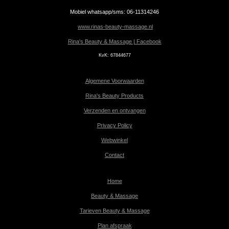
Mobiel whatsapp/sms: 06-11314246
www.rinas-beauty-massage.nl
Rina's Beauty & Massage | Facebook
KvK:
67844677
Algemene Voorwaarden
Rina's Beauty Products
Verzenden en ontvangen
Privacy Policy
Webwinkel
Contact
Home
Beauty & Massage
Tarieven Beauty & Massage
Plan afspraak