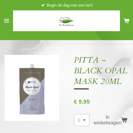
Begin de dag met een lach
Ga
direct
naar
de
hoofdinhoud
PITTA –
BLACK OPAL
MASK 20ML
€ 9,95
In
winkelwagen