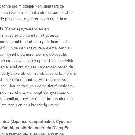
zachtende middelen van plantaardige
et een zachte, omhullende en comfortabele
 de gevoelige, droge en vochtarme huid.
s (Canola) fytosterolen en
imetische plantenstof, structureel
 een verzachtend effect op de huid heeft
st). Lipiden en structurele elementen van
en fysieke barrière. De microbiotische
men die aanwezig zijn op het huidoppervlak,
pen allebei om zich te verdedigen tegen de
de fysieke als de microbiotische barrière is
t door milieueffecten. Het complex van
snelt het herstel van de barrièrefunctie van
nde microflora, verhoogt de hydratatie en
 versnellen, terwijl het ook de bijwerkingen
intelingen en een branderig gevoel
onica (Japanse kamperfoelie), Cyperus
n Xanthium sibiricum-vrucht (Cang Er
 drie planten die al eeuwenlang in de