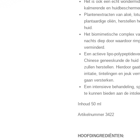
Het is ook een echt wondermidd
kalmerende en huidbeschermen
Plantenextracten van aloë, lo
plantaardige oliën, herstellen 
huid.
Het biomimetische complex van
nachts diep door waardoor rim
verminderd.
Een actieve lipo-polypeptidever
Chinese geneeskunde de huid e
zullen herstellen. Hierdoor gaat
irritatie, tintelingen en jeuk v
gaan versterken.
Een intensieve behandeling, s
te kunnen bieden aan de intole
Inhoud 50 ml
Artikelnummer 3422
HOOFDINGREDIËNTEN: