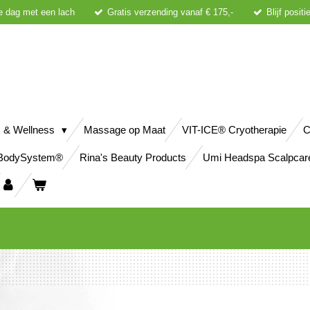
e dag met een lach
Gratis verzending vanaf € 175,-
Blijf posit
 & Wellness
Massage op Maat
VIT-ICE® Cryotherapie
C
BodySystem®
Rina's Beauty Products
Umi Headspa Scalpcar