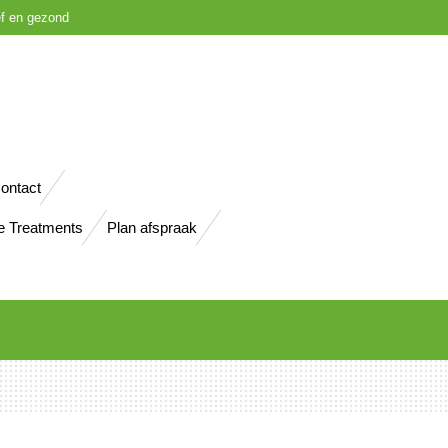
ief en gezond
ontact
e Treatments
Plan afspraak