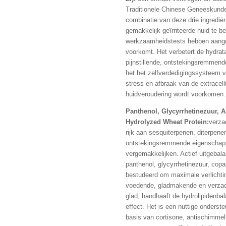
Traditionele Chinese Geneeskunde
combinatie van deze drie ingredië
gemakkelijk geïrriteerde huid te b
werkzaamheidstests hebben aanget
voorkomt. Het verbetert de hydratat
pijnstillende, ontstekingsremmend
het het zelfverdedigingssysteem v
stress en afbraak van de extracellu
huidveroudering wordt voorkomen.
Panthenol, Glycyrrhetinezuur, Al
Hydrolyzed Wheat Protein:
verza
rijk aan sesquiterpenen, diterpene
ontstekingsremmende eigenschap
vergemakkelijken. Actief uitgebal
panthenol, glycyrrhetinezuur, copa
bestudeerd om maximale verlichtin
voedende, gladmakende en verzac
glad, handhaaft de hydrolipidenba
effect. Het is een nuttige onders
basis van cortisone, antischimmel