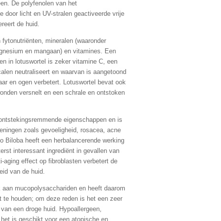
een. De polyfenolen van het
 door licht en UV-stralen geactiveerde vrije
ereert de huid.
an fytonutriënten, mineralen (waaronder
magnesium en mangaan) en vitamines. Een
en in lotuswortel is zeker vitamine C, een
dicalen neutraliseert en waarvan is aangetoond
aar en ogen verbetert. Lotuswortel bevat ook
onden versnelt en een schrale en ontstoken
 ontstekingsremmende eigenschappen en is
eningen zoals gevoeligheid, rosacea, acne
o Biloba heeft een herbalancerende werking
erst interessant ingrediënt in gevallen van
-aging effect op fibroblasten verbetert de
eid van de huid.
ijk aan mucopolysacchariden en heeft daarom
t te houden; om deze reden is het een zeer
g van een droge huid. Hypoallergeen,
het is geschikt voor een atopische en