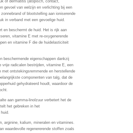
euk of dermatitis (atopisch, contact,
n gevoel van welzijn en verlichting bij een
n, zonnebrand of blootstelling aan ioniserende
euk in verband met een gevoelige huid.
rt en beschermt de huid. Het is rijk aan
aliseren, vitamine E met re-oxygenerende
en en vitamine F die de huidelasticiteit
en beschermende eigenschappen dankzij
 vrije radicalen bestrijden, vitamine E, een
olen met ontstekingsremmende en herstellende
elangrijkste componenten van talg, dat de
opperhuid gehydrateerd houdt, waardoor de
ocht.
alte aan gamma-linolzuur verbetert het de
telt het gebreken in het
huid.
en, arginine, kalium, mineralen en vitamines.
an waardevolle regenererende stoffen zoals