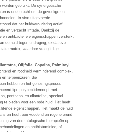
 worden gebruikt. De synergetische
nten is onderzocht om de gevoelige en
ehandelen. In vivo uitgevoerde
oond dat het huidveroudering actief
ie en verzacht irritatie. Dankzij de
e en antibacteriële eigenschappen versterkt
an de huid tegen uitdroging, oxidatieve
laire matrix, waardoor vroegtijdige
lantoïne, Olijfolie, Copaiba, Palmitoyl
chtend en roodheid verminderend complex,
n en terpeenzuren, die
pen hebben en het genezingsproces
anceerd lipo-polypeptiderecept met
iba, panthenol en allantoïne, speciaal
g te bieden voor een rode huid. Het heeft
htende eigenschappen. Het maakt de huid
lans en heeft een voedend en regenererend
teuning van dermatologische therapieën op
behandelingen en antihistaminica, of