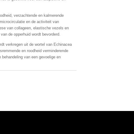
roodheid, verzachtende en kalmerende
icrocirculatie en de activiteit van
hese van collageen, elastische vezels en
l van de opperhuid wordt bevorderd.
rdt verkregen uit de wortel van Echinacea
ingsremmende en roodheid verminderende
de behandeling van een gevoelige en