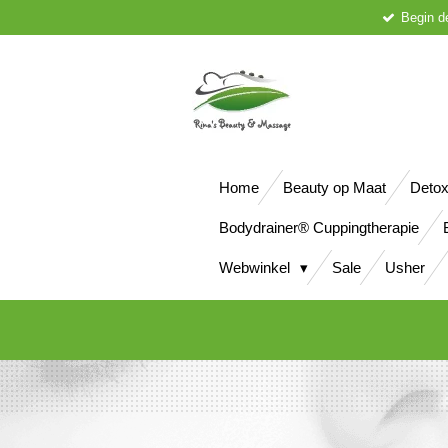
Begin d
Ga
direct
naar
de
hoofdinhoud
Home
Beauty op Maat
Detox
Bodydrainer® Cuppingtherapie
Webwinkel
Sale
Usher