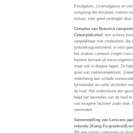
Emulgators, co-emulgators en ver
oorsprong die emulsies creëren m
textuur, zeer goed verdragen door
Complex van Brassica campestri
Cetearylalcohol:
een actieve biom
vergelijkbaar met cholesterol, die
(ontstekingsremmend, in vitro gete
het stratum corneum zorgen voor e
barrière bestaat uit micro-organis
maar ook in diepere lagen. Ze hel
groei van ziekteverwekkers. Zowel 
onderhevig aan schade veroorzaak
fytosterolen en vette alcoholen ver
de huid. Het ondersteunt een gezo
helpt het herstellen van de huid te
van exogene factoren zoals jeuk, t
vermindert.
Samenstelling van Lonicera jap
rotundu (Xiang Fu-graskruid) e
Zi):
een extract verkregen uit deze