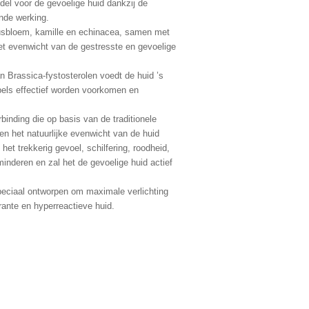
el voor de gevoelige huid dankzij de
de werking.
tusbloem, kamille en echinacea, samen met
het evenwicht van de gestresste en gevoelige
 Brassica-fystosterolen voedt de huid ’s
pels effectief worden voorkomen en
binding die op basis van de traditionele
n het natuurlijke evenwicht van de huid
 het trekkerig gevoel, schilfering, roodheid,
erminderen en zal het de gevoelige huid actief
peciaal ontworpen om maximale verlichting
rante en hyperreactieve huid.