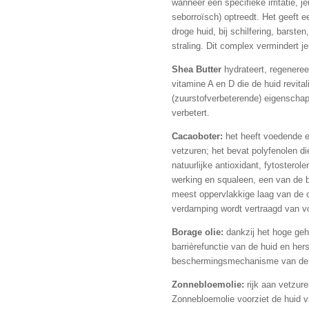
wanneer een specifieke irritatie, j
seborroïsch) optreedt. Het geeft ee
droge huid, bij schilfering, barste
straling. Dit complex vermindert j
Shea Butter
hydrateert, regeneree
vitamine A en D die de huid revit
(zuurstofverbeterende) eigenschapp
verbetert.
Cacaoboter:
het heeft voedende 
vetzuren; het bevat polyfenolen die
natuurlijke antioxidant, fytoster
werking en squaleen, een van de b
meest oppervlakkige laag van de 
verdamping wordt vertraagd van v
Borage olie:
dankzij het hoge geh
barrièrefunctie van de huid en hers
beschermingsmechanisme van de 
Zonnebloemolie:
rijk aan vetzur
Zonnebloemolie voorziet de huid v