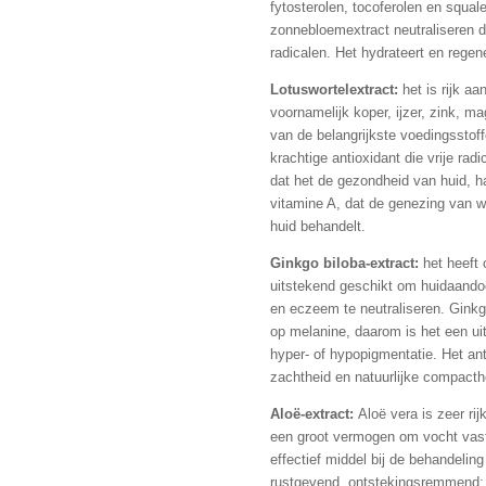
fytosterolen, tocoferolen en squal
zonnebloemextract neutraliseren de
radicalen. Het hydrateert en regen
Lotuswortelextract:
het is rijk a
voornamelijk koper, ijzer, zink, 
van de belangrijkste voedingsstoff
krachtige antioxidant die vrije ra
dat het de gezondheid van huid, h
vitamine A, dat de genezing van w
huid behandelt.
Ginkgo biloba-extract:
het heeft
uitstekend geschikt om huidaando
en eczeem te neutraliseren. Ginkg
op melanine, daarom is het een uit
hyper- of hypopigmentatie. Het anti
zachtheid en natuurlijke compacth
Aloë-extract:
Aloë vera is zeer r
een ​​groot vermogen om vocht vas
effectief middel bij de behandelin
rustgevend, ontstekingsremmend; 