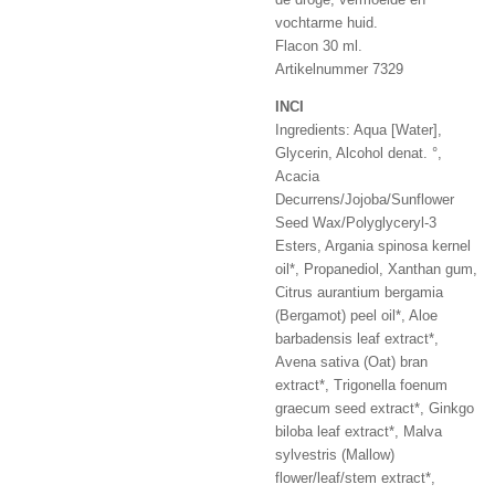
vochtarme huid.
Flacon 30 ml.
Artikelnummer 7329
INCI
Ingredients: Aqua [Water],
Glycerin, Alcohol denat. °,
Acacia
Decurrens/Jojoba/Sunflower
Seed Wax/Polyglyceryl-3
Esters, Argania spinosa kernel
oil*, Propanediol, Xanthan gum,
Citrus aurantium bergamia
(Bergamot) peel oil*, Aloe
barbadensis leaf extract*,
Avena sativa (Oat) bran
extract*, Trigonella foenum
graecum seed extract*, Ginkgo
biloba leaf extract*, Malva
sylvestris (Mallow)
flower/leaf/stem extract*,