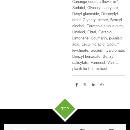
Cananga odorata flower oil*,
Sorbitol, Glyceryl caprylate,
Decyl glucoside, Dicaprylyl
ether, Glyceryl oleate, Benzyl
alcohol, Ceratonia siliqua gum,
Linalool, Citral, Geraniol,
Limonene, Coumarin, p-Anisic
acid, Levulinic acid, Sodium
levulinate, Sodium hyaluronate,
Benzyl benzoate, Benzyl
salicylate, Farnesol, Vanilla
planifolia fruit extract.
D
D
S
D
e
e
h
e
l
e
a
l
e
l
r
e
n
e
n
TOP