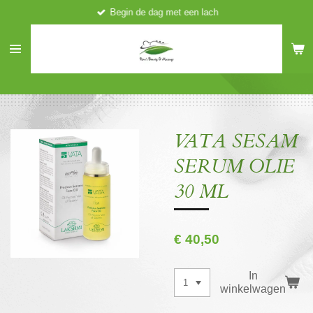
Begin de dag met een lach
Ga
direct
naar
de
hoofdinhoud
VATA SESAM
SERUM OLIE
30 ML
€ 40,50
In
winkelwagen