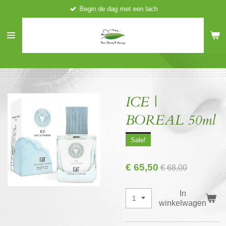
Begin de dag met een lach
Ga
direct
naar
de
hoofdinhoud
ICE |
BOREAL 50ml
Sale!
€ 65,50
€ 68,00
In
winkelwagen