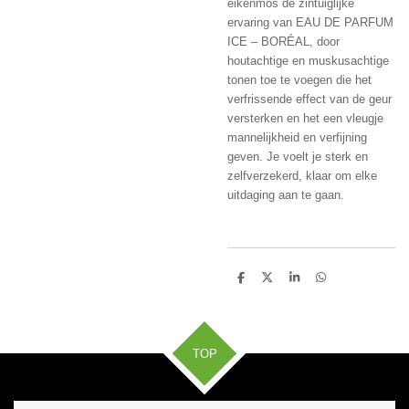
eikenmos de zintuiglijke
ervaring van EAU DE PARFUM
ICE – BORÉAL, door
houtachtige en muskusachtige
tonen toe te voegen die het
verfrissende effect van de geur
versterken en het een vleugje
mannelijkheid en verfijning
geven. Je voelt je sterk en
zelfverzekerd, klaar om elke
uitdaging aan te gaan.
D
D
S
D
e
e
h
e
l
e
a
l
e
l
r
e
n
e
n
TOP