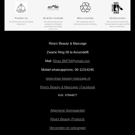
Rina's Beauty & Massage
Zwarte Ring 58 te Assendelft
Mail:
Rinas.BMTM@gmail.com
Mobiel whatsapp/sms: 06-11314246
www.rinas-beauty-massage.nl
Rina's Beauty & Massage | Facebook
KvK:
67844677
Algemene Voorwaarden
Rina's Beauty Products
Verzenden en ontvangen