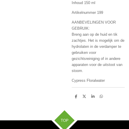
Inhoud 150 ml
Artikelnummer 199
AANBEVELINGEN VOOR
GEBRUIK:
Breng aan op de huid en tik
zachtjes. Het is mogelijk om de
hydrolaten in de verdamper te
gebruiken voor
gezichtsreiniging of in andere
apparaten voor de uitstoot van
stoom.
Cypress Floralwater
D
D
S
D
e
e
h
e
l
e
a
l
e
l
r
e
n
e
n
TOP