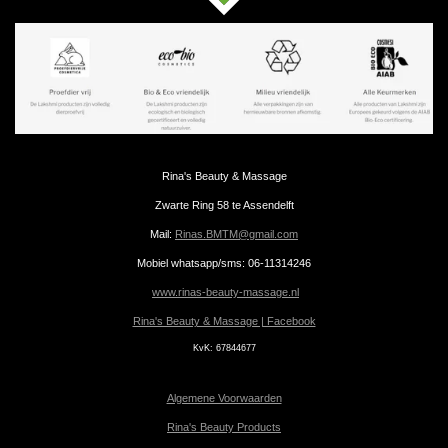
Rina's Beauty & Massage
Zwarte Ring 58 te Assendelft
Mail:
Rinas.BMTM@gmail.com
Mobiel whatsapp/sms: 06-11314246
www.rinas-beauty-massage.nl
Rina's Beauty & Massage | Facebook
KvK:
67844677
Algemene Voorwaarden
Rina's Beauty Products