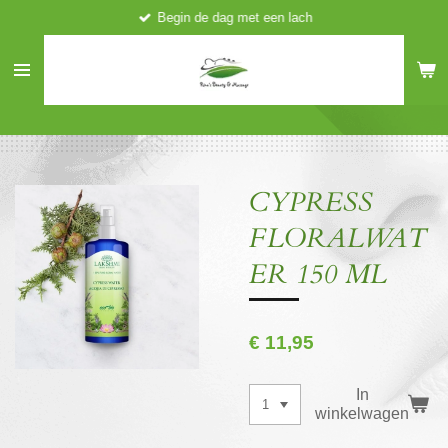
Begin de dag met een lach
Ga
direct
naar
de
hoofdinhoud
CYPRESS
FLORALWAT
ER 150 ML
€ 11,95
In
winkelwagen