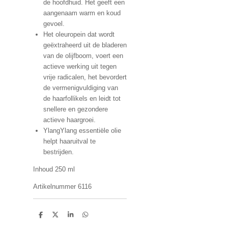
de hoofdhuid. Het geeft een
aangenaam warm en koud
gevoel.
Het oleuropein dat wordt
geëxtraheerd uit de bladeren
van de olijfboom, voert een
actieve werking uit tegen
vrije radicalen, het bevordert
de vermenigvuldiging van
de haarfollikels en leidt tot
snellere en gezondere
actieve haargroei.
YlangYlang essentiële olie
helpt haaruitval te
bestrijden.
Inhoud 250 ml
Artikelnummer 6116
D
D
S
D
e
e
h
e