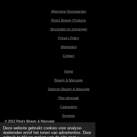
Algemene Voorwaarden
Rina's Beauty Products
Verzenden en ontvangen
Privacy Policy
Webwinkel
Contact
Home
Beauty & Massage
Tarieven Beauty & Massage
Plan afspraak
Cadeaubon
Reviews
© 2022 Rina's Beauty & Massage
Powered by
JouwWeb
Deze website gebruikt cookies voor analyse-
doeleinden en/of het tonen van advertenties. Door