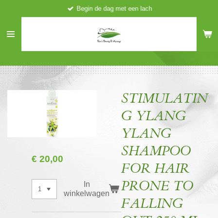
Begin de dag met een lach
Ga
direct
naar
de
hoofdinhoud
STIMULATIN
G YLANG
YLANG
SHAMPOO
€ 20,00
FOR HAIR
PRONE TO
In
winkelwagen
FALLING