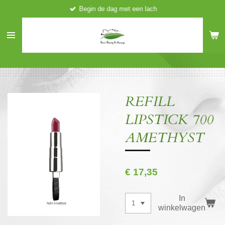
Begin de dag met een lach
Ga
direct
naar
de
hoofdinhoud
REFILL
LIPSTICK 700
AMETHYST
€ 17,35
In
winkelwagen