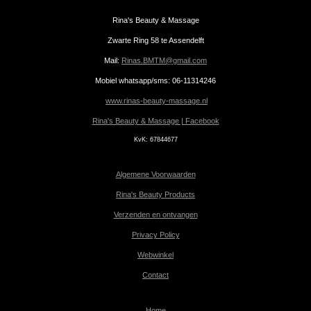
Rina's Beauty & Massage
Zwarte Ring 58 te Assendelft
Mail:
Rinas.BMTM@gmail.com
Mobiel whatsapp/sms: 06-11314246
www.rinas-beauty-massage.nl
Rina's Beauty & Massage | Facebook
KvK:
67844677
Algemene Voorwaarden
Rina's Beauty Products
Verzenden en ontvangen
Privacy Policy
Webwinkel
Contact
Home