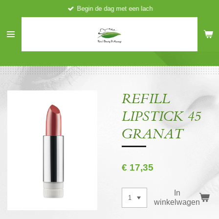
Begin de dag met een lach
Ga
direct
naar
de
hoofdinhoud
REFILL
LIPSTICK 45
GRANAT
€ 17,35
In
winkelwagen