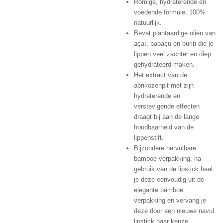
Romige, hydraterende en
voedende formule, 100%
natuurlijk.
Bevat plantaardige oliën van
açaí, babaçu en buriti die je
lippen veel zachter en diep
gehydrateerd maken.
Het extract van de
abrikozenpit met zijn
hydraterende en
verstevigende effecten
draagt bij aan de lange
houdbaarheid van de
lippenstift.
Bijzondere hervulbare
bamboe verpakking, na
gebruik van de lipstick haal
je deze eenvoudig uit de
elegante bamboe
verpakking en vervang je
deze door een nieuwe navul
lipstick naar keuze.