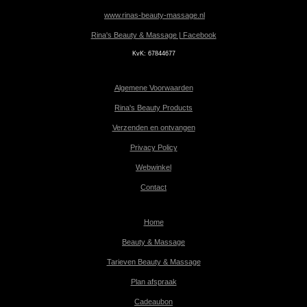
www.rinas-beauty-massage.nl
Rina's Beauty & Massage | Facebook
KvK:
67844677
Algemene Voorwaarden
Rina's Beauty Products
Verzenden en ontvangen
Privacy Policy
Webwinkel
Contact
Home
Beauty & Massage
Tarieven Beauty & Massage
Plan afspraak
Cadeaubon