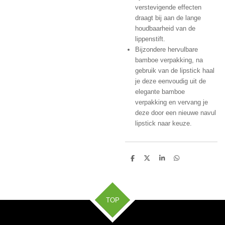
verstevigende effecten
draagt bij aan de lange
houdbaarheid van de
lippenstift.
Bijzondere hervulbare
bamboe verpakking, na
gebruik van de lipstick haal
je deze eenvoudig uit de
elegante bamboe
verpakking en vervang je
deze door een nieuwe navul
lipstick naar keuze.
D
D
S
D
e
e
h
e
l
e
a
l
e
l
r
e
n
e
n
TOP