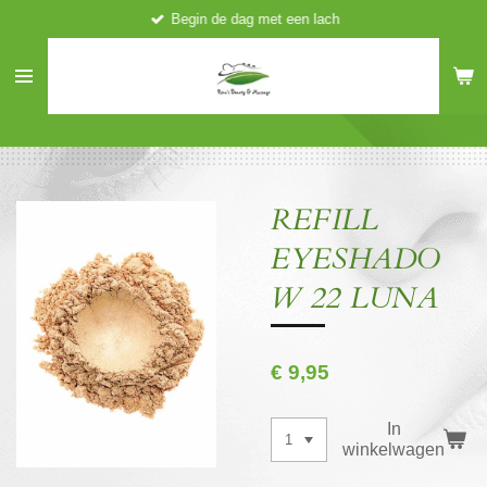
Begin de dag met een lach
Ga
direct
naar
de
hoofdinhoud
REFILL
EYESHADO
W 22 LUNA
€ 9,95
In
winkelwagen