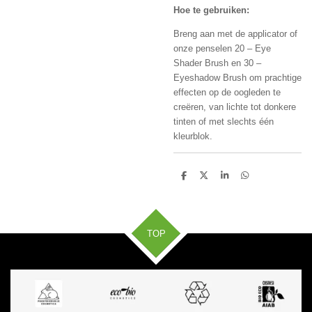
Hoe te gebruiken:
Breng aan met de applicator of
onze penselen 20 – Eye
Shader Brush en 30 –
Eyeshadow Brush om prachtige
effecten op de oogleden te
creëren, van lichte tot donkere
tinten of met slechts één
kleurblok.
D
D
S
D
e
e
h
e
l
e
a
l
e
l
r
e
n
e
n
TOP