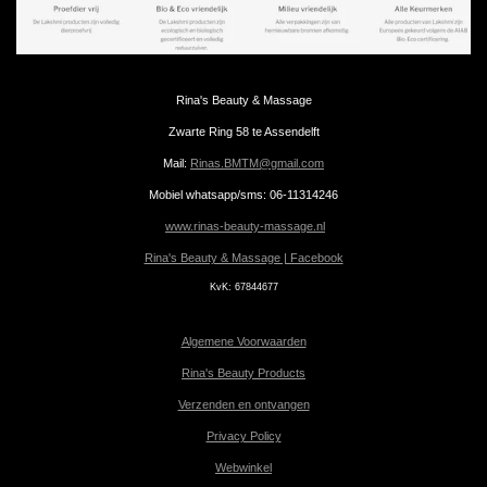
Rina's Beauty & Massage
Zwarte Ring 58 te Assendelft
Mail:
Rinas.BMTM@gmail.com
Mobiel whatsapp/sms: 06-11314246
www.rinas-beauty-massage.nl
Rina's Beauty & Massage | Facebook
KvK:
67844677
Algemene Voorwaarden
Rina's Beauty Products
Verzenden en ontvangen
Privacy Policy
Webwinkel