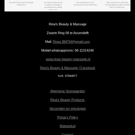
Rina's Beauty & Massage
Zwarte Ring 58 te Assendelft
Mail:
Rinas.BMTM@gmail.com
Mobiel whatsapp/sms: 06-11314246
www.rinas-beauty-massage.nl
Rina's Beauty & Massage | Facebook
KvK:
67844677
Algemene Voorwaarden
Rina's Beauty Products
Verzenden en ontvangen
Privacy Policy
Webwinkel
Contact