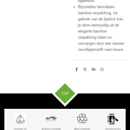
lippenstift.
Bijzondere hervulbare
bamboe verpakking, na
gebruik van de lipstick kan
je deze eenvoudig uit de
elegante bamboe
verpakking halen en
vervangen door een nieuwe
navullippenstift naar keuze.
D
D
S
D
e
e
h
e
l
e
a
l
e
l
r
e
n
e
n
TOP