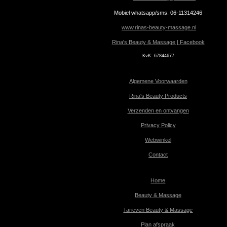
Mobiel whatsapp/sms: 06-11314246
www.rinas-beauty-massage.nl
Rina's Beauty & Massage | Facebook
KvK:
67844677
Algemene Voorwaarden
Rina's Beauty Products
Verzenden en ontvangen
Privacy Policy
Webwinkel
Contact
Home
Beauty & Massage
Tarieven Beauty & Massage
Plan afspraak