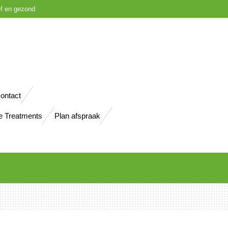
ief en gezond
ontact
e Treatments
Plan afspraak