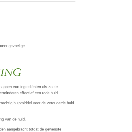
 meer gevoelige
VING
appen van ingrediënten als zoete
erminderen effectief een rode huid.
krachtig hulpmiddel voor de verouderde huid
ning van de huid.
den aangebracht totdat de gewenste