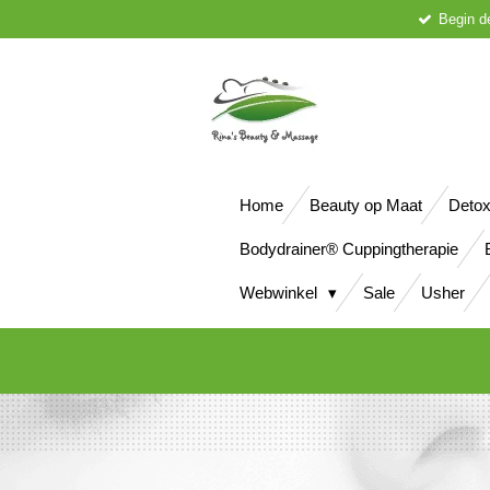
Begin d
Ga
direct
naar
de
hoofdinhoud
Home
Beauty op Maat
Detox
Bodydrainer® Cuppingtherapie
Webwinkel
Sale
Usher