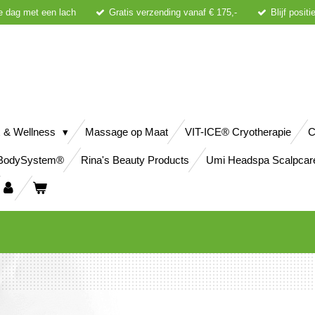
e dag met een lach
Gratis verzending vanaf € 175,-
Blijf posit
 & Wellness
Massage op Maat
VIT-ICE® Cryotherapie
C
BodySystem®
Rina's Beauty Products
Umi Headspa Scalpcar