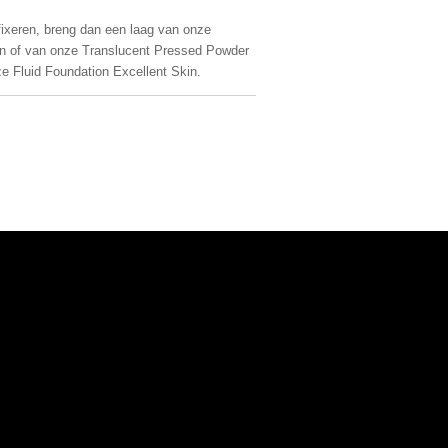
t fixeren, breng dan een laag van onze
on of van onze Translucent Pressed Powder
ze Fluid Foundation Excellent Skin.