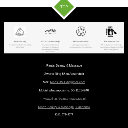
TOP
Rina's Beauty & Massage
Zwarte Ring 58 te Assendelft
Mail:
Rinas.BMTM@gmail.com
Mobiel whatsapp/sms: 06-11314246
www.rinas-beauty-massage.nl
Rina's Beauty & Massage | Facebook
KvK:
67844677