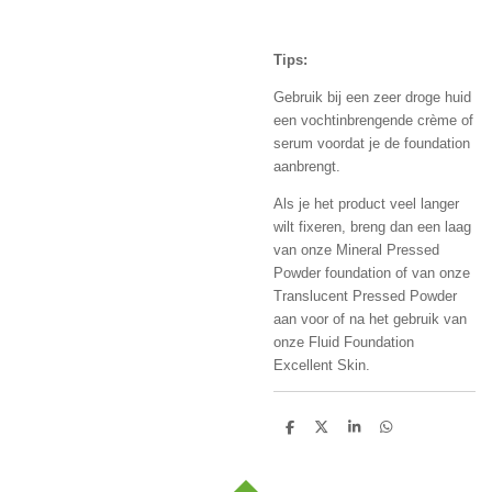
Tips:
Gebruik bij een zeer droge huid
een vochtinbrengende crème of
serum voordat je de foundation
aanbrengt.
Als je het product veel langer
wilt fixeren, breng dan een laag
van onze Mineral Pressed
Powder foundation of van onze
Translucent Pressed Powder
aan voor of na het gebruik van
onze Fluid Foundation
Excellent Skin.
D
D
S
D
e
e
h
e
l
e
a
l
e
l
r
e
n
e
n