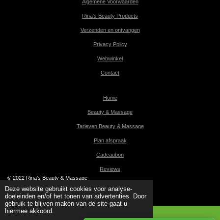
Algemene Voorwaarden
Rina's Beauty Products
Verzenden en ontvangen
Privacy Policy
Webwinkel
Contact
Home
Beauty & Massage
Tarieven Beauty & Massage
Plan afspraak
Cadeaubon
Reviews
© 2022 Rina's Beauty & Massage
Powered by
JouwWeb
Deze website gebruikt cookies voor analyse-
doeleinden en/of het tonen van advertenties. Door
gebruik te blijven maken van de site gaat u
hiermee akkoord.