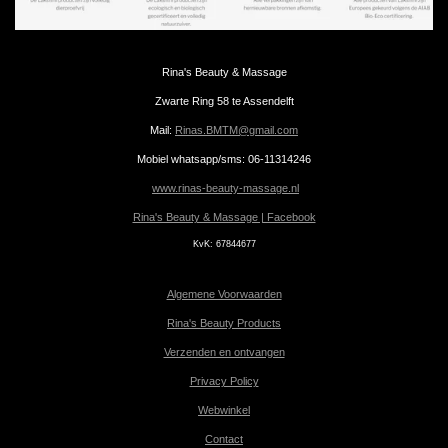
Rina's Beauty & Massage
Zwarte Ring 58 te Assendelft
Mail:
Rinas.BMTM@gmail.com
Mobiel whatsapp/sms: 06-11314246
www.rinas-beauty-massage.nl
Rina's Beauty & Massage | Facebook
KvK:
67844677
Algemene Voorwaarden
Rina's Beauty Products
Verzenden en ontvangen
Privacy Policy
Webwinkel
Contact