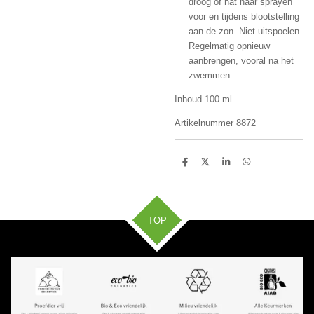
droog of nat haar sprayen
voor en tijdens blootstelling
aan de zon. Niet uitspoelen.
Regelmatig opnieuw
aanbrengen, vooral na het
zwemmen.
Inhoud 100 ml.
Artikelnummer 8872
D
D
S
D
e
e
h
e
l
e
a
l
e
l
r
e
n
e
n
TOP