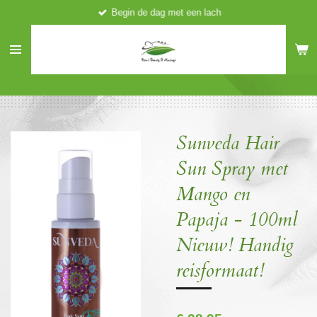
Begin de dag met een lach
Ga
direct
naar
de
hoofdinhoud
Sunveda Hair
Sun Spray met
Mango en
Papaja - 100ml
Nieuw! Handig
reisformaat!