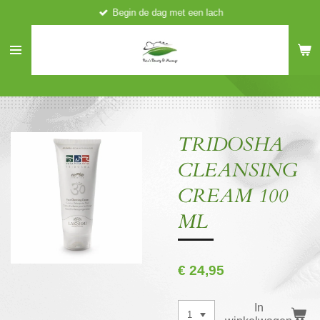
Begin de dag met een lach
Ga
direct
naar
de
hoofdinhoud
TRIDOSHA
CLEANSING
CREAM 100
ML
€ 24,95
In